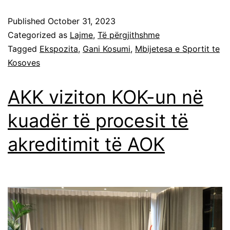
Published
October 31, 2023
Categorized as
Lajme
,
Të përgjithshme
Tagged
Ekspozita
,
Gani Kosumi
,
Mbijetesa e Sportit te
Kosoves
AKK viziton KOK-un në
kuadër të procesit të
akreditimit të AOK