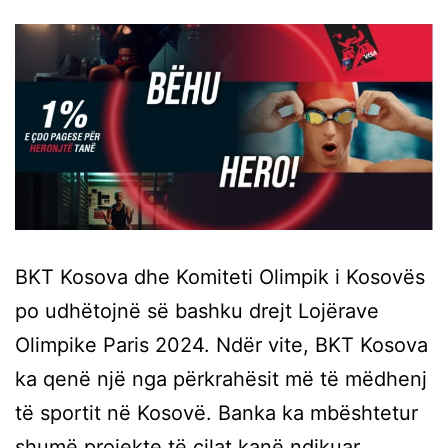
BKT Kosova dhe Komiteti Olimpik i Kosovës
po udhëtojnë së bashku drejt Lojërave
Olimpike Paris 2024. Ndër vite, BKT Kosova
ka qenë një nga përkrahësit më të mëdhenj
të sportit në Kosovë. Banka ka mbështetur
shumë projekte të cilat kanë ndikuar