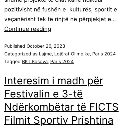
pozitivisht në fushën e kulturës, sportit e
veçanërisht tek të rinjtë në përpjekjet e…
Continue reading
Published
October 26, 2023
Categorized as
Lajme
,
Lojërat Olimpike
,
Paris 2024
Tagged
BKT Kosova
,
Paris 2024
Interesim i madh për
Festivalin e 3-të
Ndërkombëtar të FICTS
Filmit Sportiv Prishtina