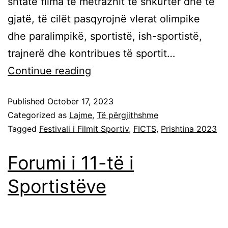
shtatë filma të metrazhit të shkurtër dhe të
gjatë, të cilët pasqyrojnë vlerat olimpike
dhe paralimpikë, sportistë, ish-sportistë,
trajnerë dhe kontribues të sportit…
Continue reading
Published
October 17, 2023
Categorized as
Lajme
,
Të përgjithshme
Tagged
Festivali i Filmit Sportiv
,
FICTS
,
Prishtina 2023
Forumi i 11-të i
Sportistëve