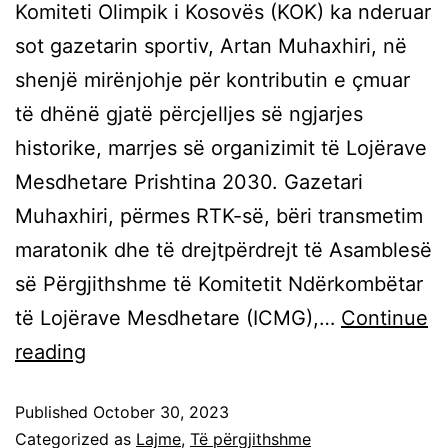
Komiteti Olimpik i Kosovës (KOK) ka nderuar
sot gazetarin sportiv, Artan Muhaxhiri, në
shenjë mirënjohje për kontributin e çmuar
të dhënë gjatë përcjelljes së ngjarjes
historike, marrjes së organizimit të Lojërave
Mesdhetare Prishtina 2030. Gazetari
Muhaxhiri, përmes RTK-së, bëri transmetim
maratonik dhe të drejtpërdrejt të Asamblesë
së Përgjithshme të Komitetit Ndërkombëtar
të Lojërave Mesdhetare (ICMG),…
Continue
reading
Published
October 30, 2023
Categorized as
Lajme
,
Të përgjithshme