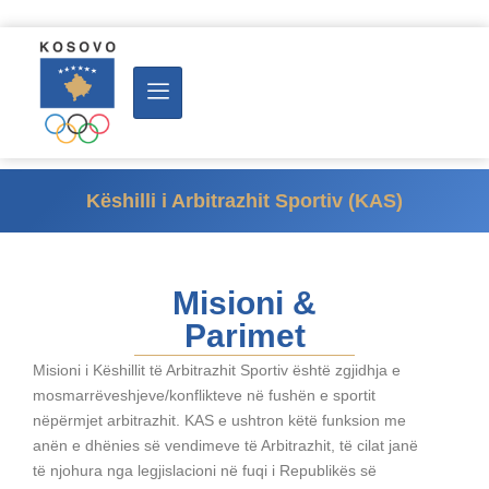
Këshilli i Arbitrazhit Sportiv (KAS)
Misioni &
Parimet
Misioni i Këshillit të Arbitrazhit Sportiv është zgjidhja e
mosmarrëveshjeve/konflikteve në fushën e sportit
nëpërmjet arbitrazhit. KAS e ushtron këtë funksion me
anën e dhënies së vendimeve të Arbitrazhit, të cilat janë
të njohura nga legjislacioni në fuqi i Republikës së