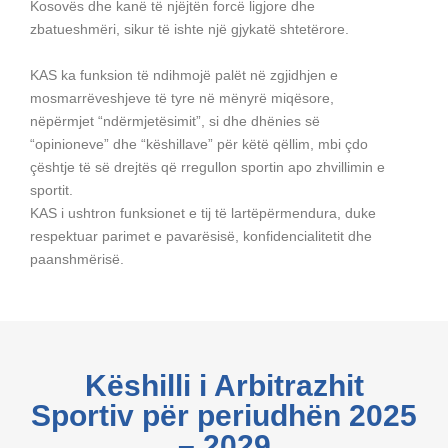
Kosovës dhe kanë të njëjtën forcë ligjore dhe
zbatueshmëri, sikur të ishte një gjykatë shtetërore.
KAS ka funksion të ndihmojë palët në zgjidhjen e
mosmarrëveshjeve të tyre në mënyrë miqësore,
nëpërmjet “ndërmjetësimit”, si dhe dhënies së
“opinioneve” dhe “këshillave” për këtë qëllim, mbi çdo
çështje të së drejtës që rregullon sportin apo zhvillimin e
sportit.
KAS i ushtron funksionet e tij të lartëpërmendura, duke
respektuar parimet e pavarësisë, konfidencialitetit dhe
paanshmërisë.
Këshilli i Arbitrazhit
Sportiv për periudhën 2025
– 2029