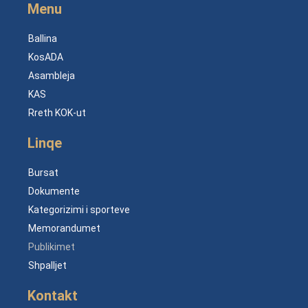
Menu
Ballina
KosADA
Asambleja
KAS
Rreth KOK-ut
Linqe
Bursat
Dokumente
Kategorizimi i sporteve
Memorandumet
Publikimet
Shpalljet
Kontakt