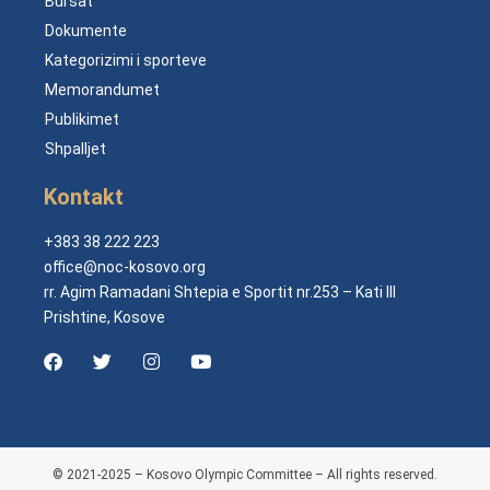
Bursat
Dokumente
Kategorizimi i sporteve
Memorandumet
Publikimet
Shpalljet
Kontakt
+383 38 222 223
office@noc-kosovo.org
rr. Agim Ramadani Shtepia e Sportit nr.253 – Kati III
Prishtine, Kosove
© 2021-2025 – Kosovo Olympic Committee – All rights reserved.