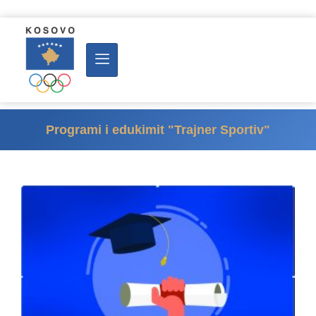
Programi i edukimit "Trajner Sportiv"