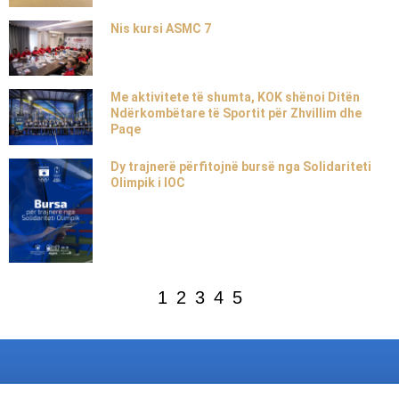
Nis kursi ASMC 7
Me aktivitete të shumta, KOK shënoi Ditën
Ndërkombëtare të Sportit për Zhvillim dhe
Paqe
Dy trajnerë përfitojnë bursë nga Solidariteti
Olimpik i IOC
1
2
3
4
5