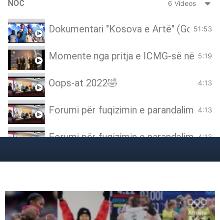
NOC
6 Videos
Dokumentari "Kosova e Artë" (Golden 
51:53
Momente nga pritja e ICMG-së në Kos
5:19
Oops-at 2022🤣
4:13
Forumi për fuqizimin e parandalimit të 
4:13
Forumi për fuqizimin e parandalimit të 
4:13
Drejtuesit e KOK-ut pritën përfaqësuesin
0:50