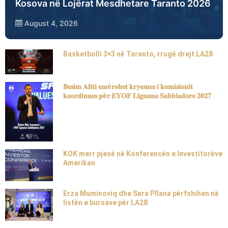
Kosova në Lojërat Mesdhetare Taranto 2026
August 4, 2026
Basketbolli 3×3 në Taranto, rrugë drejt LA28
𝐁𝐞𝐬𝐢𝐦 𝐀𝐥𝐢𝐭𝐢 𝐞𝐦ë𝐫𝐨𝐡𝐞𝐭 𝐤𝐫𝐲𝐞𝐬𝐮𝐞𝐬 𝐢 𝐤𝐨𝐦𝐢𝐬𝐢𝐨𝐧𝐢𝐭
𝐤𝐨𝐨𝐫𝐝𝐢𝐧𝐮𝐞𝐬 𝐩ë𝐫 𝐄𝐘𝐎𝐅 𝐋𝐢𝐠𝐧𝐚𝐧𝐨 𝐒𝐚𝐛𝐛𝐢𝐚𝐝𝐨𝐫𝐨 𝟐𝟎𝟐𝟕
KOK merr pjesë në Konferencën e Investitorëve
Amerikan
Erza Muminoviq dhe Sara Pllana përfshihen në
listën e bursave për LA28