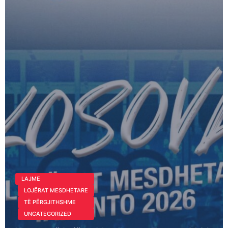
LAJME
LOJËRAT MESDHETARE
TË PËRGJITHSHME
UNCATEGORIZED