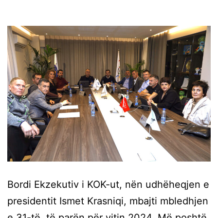
Bordi Ekzekutiv i KOK-ut, nën udhëheqjen e
presidentit Ismet Krasniqi, mbajti mbledhjen
e 31-të, të parën për vitin 2024. Më poshtë