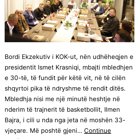
Bordi Ekzekutiv i KOK-ut, nën udhëheqjen e
presidentit Ismet Krasniqi, mbajti mbledhjen
e 30-të, të fundit për këtë vit, në të cilën
shqyrtoi pika të ndryshme të rendit ditës.
Mbledhja nisi me një minutë heshtje në
nderim të trajnerit të basketbollit, Ilmen
Bajra, i cili u nda nga jeta në moshën 33-
vjeçare. Më poshtë gjeni…
Continue