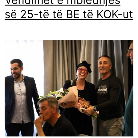
Vendimet e mbledhjes
së 25-të të BE të KOK-ut