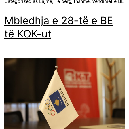
Categorized as
Lajme
,
Të përgjithshme
,
Vendimet e BE
Mbledhja e 28-të e BE
të KOK-ut