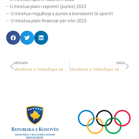
– U miratua plani i veprimit (punës) 2023
– U miratua rregullorja e punës e komisionit të sportit
– U miratua plani financiar për vitin 2023
MPRAPA
PARA
Vendimet e mbledhjes së 22-të të BE të KOK-ut
Vendimet e mbledhjes së 25-të të BE të KOK-ut