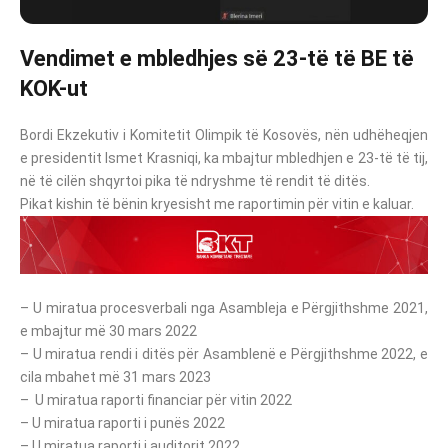
Vendimet e mbledhjes së 23-të të BE të
KOK-ut
Bordi Ekzekutiv i Komitetit Olimpik të Kosovës, nën udhëheqjen
e presidentit Ismet Krasniqi, ka mbajtur mbledhjen e 23-të të tij,
në të cilën shqyrtoi pika të ndryshme të rendit të ditës.
Pikat kishin të bënin kryesisht me raportimin për vitin e kaluar.
– U miratua procesverbali nga Asambleja e Përgjithshme 2021,
e mbajtur më 30 mars 2022
– U miratua rendi i ditës për Asamblenë e Përgjithshme 2022, e
cila mbahet më 31 mars 2023
– U miratua raporti financiar për vitin 2022
– U miratua raporti i punës 2022
– U miratua raporti i auditorit 2022