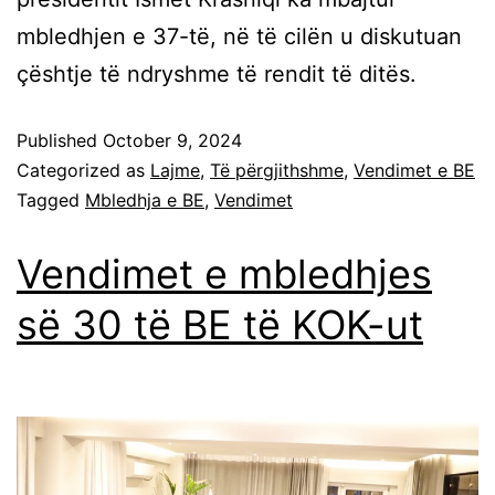
mbledhjen e 37-të, në të cilën u diskutuan
çështje të ndryshme të rendit të ditës.
Published
October 9, 2024
Categorized as
Lajme
,
Të përgjithshme
,
Vendimet e BE
Tagged
Mbledhja e BE
,
Vendimet
Vendimet e mbledhjes
së 30 të BE të KOK-ut