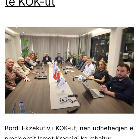
të KOK-ut
Bordi Ekzekutiv i KOK-ut, nën udhëheqjen e
presidentit Ismet Krasniqi ka mbajtur