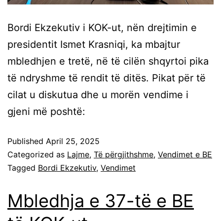
Bordi Ekzekutiv i KOK-ut, nën drejtimin e
presidentit Ismet Krasniqi, ka mbajtur
mbledhjen e tretë, në të cilën shqyrtoi pika
të ndryshme të rendit të ditës. Pikat për të
cilat u diskutua dhe u morën vendime i
gjeni më poshtë:
Published
April 25, 2025
Categorized as
Lajme
,
Të përgjithshme
,
Vendimet e BE
Tagged
Bordi Ekzekutiv
,
Vendimet
Mbledhja e 37-të e BE