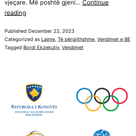
vjeçare. Më poshtë gjeni…
Continue
reading
Published
December 22, 2023
Categorized as
Lajme
,
Të përgjithshme
,
Vendimet e BE
Tagged
Bordi Ekzekutiv
,
Vendimet