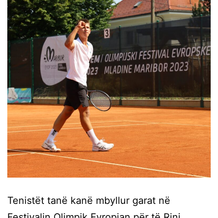
Tenistët tanë kanë mbyllur garat në
Festivalin Olimpik Evropian për të Rinj