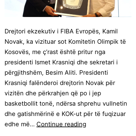
Drejtori ekzekutiv i FIBA Evropës, Kamil
Novak, ka vizituar sot Komitetin Olimpik të
Kosovës, me ç’rast është pritur nga
presidenti Ismet Krasniqi dhe sekretari i
përgjithshëm, Besim Aliti. Presidenti
Krasniqi falënderoi drejtorin Novak për
vizitën dhe përkrahjen që po i jep
basketbollit tonë, ndërsa shprehu vullnetin
dhe gatishmërinë e KOK-ut për të fuqizuar
edhe më…
Continue reading