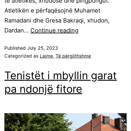
të atletikës, xhudosë dhe pingpongut.
Atletikën e përfaqësojnë Muhamet
Ramadani dhe Gresa Bakraqi, xhudon,
Dardan…
Continue reading
Published
July 25, 2023
Categorized as
Lajme
,
Të përgjithshme
Tenistët i mbyllin garat
pa ndonjë fitore