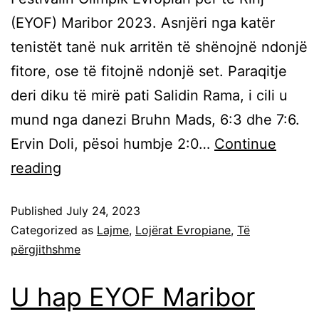
(EYOF) Maribor 2023. Asnjëri nga katër
tenistët tanë nuk arritën të shënojnë ndonjë
fitore, ose të fitojnë ndonjë set. Paraqitje
deri diku të mirë pati Salidin Rama, i cili u
mund nga danezi Bruhn Mads, 6:3 dhe 7:6.
Ervin Doli, pësoi humbje 2:0…
Continue
reading
Published
July 24, 2023
Categorized as
Lajme
,
Lojërat Evropiane
,
Të
përgjithshme
U hap EYOF Maribor