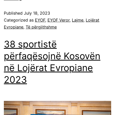
Published
July 18, 2023
Categorized as
EYOF
,
EYOF Veror
,
Lajme
,
Lojërat
Evropiane
,
Të përgjithshme
38 sportistë
përfaqësojnë Kosovën
në Lojërat Evropiane
2023