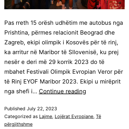
Pas rreth 15 orësh udhëtim me autobus nga
Prishtina, përmes relacionit Beograd dhe
Zagreb, ekipi olimpik i Kosovës për të rinj,
ka arritur në Maribor të Sllovenisë, ku prej
nesër e deri më 29 korrik 2023 do të
mbahet Festivali Olimpik Evropian Veror për
të Rinj EYOF Maribor 2023. Ekipi u mirëprit
nga shefi i…
Continue reading
Published
July 22, 2023
Categorized as
Lajme
,
Lojërat Evropiane
,
Të
përgjithshme