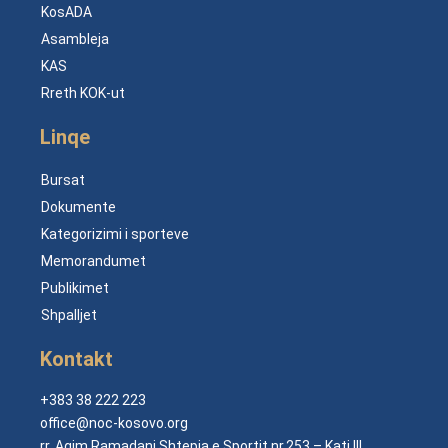
KosADA
Asambleja
KAS
Rreth KOK-ut
Linqe
Bursat
Dokumente
Kategorizimi i sporteve
Memorandumet
Publikimet
Shpalljet
Kontakt
+383 38 222 223
office@noc-kosovo.org
rr. Agim Ramadani Shtepia e Sportit nr.253 – Kati III