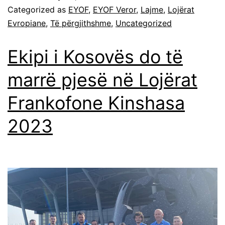
Categorized as
EYOF
,
EYOF Veror
,
Lajme
,
Lojërat
Evropiane
,
Të përgjithshme
,
Uncategorized
Ekipi i Kosovës do të
marrë pjesë në Lojërat
Frankofone Kinshasa
2023