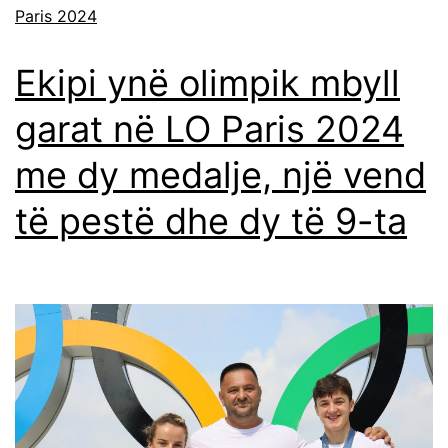
Paris 2024
Ekipi ynë olimpik mbyll
garat në LO Paris 2024
me dy medalje, një vend
të pestë dhe dy të 9-ta