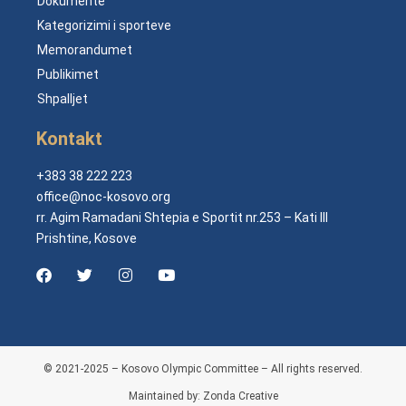
Dokumente
Kategorizimi i sporteve
Memorandumet
Publikimet
Shpalljet
Kontakt
+383 38 222 223
office@noc-kosovo.org
rr. Agim Ramadani Shtepia e Sportit nr.253 – Kati III
Prishtine, Kosove
© 2021-2025 – Kosovo Olympic Committee – All rights reserved.
Maintained by: Zonda Creative