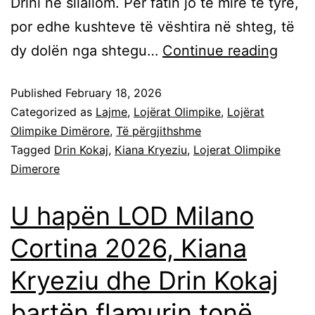
Drini në sllallom. Për fatin jo të mirë të tyre,
por edhe kushteve të vështira në shteg, të
dy dolën nga shtegu…
Continue reading
Published
February 18, 2026
Categorized as
Lajme
,
Lojërat Olimpike
,
Lojërat
Olimpike Dimërore
,
Të përgjithshme
Tagged
Drin Kokaj
,
Kiana Kryeziu
,
Lojerat Olimpike
Dimerore
U hapën LOD Milano
Cortina 2026, Kiana
Kryeziu dhe Drin Kokaj
bartën flamurin tonë