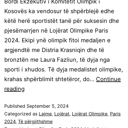
Bordi Ekzekutiv i Komitetit Olimpik i
Kosovës ka vendosur të shpërblejë edhe
këtë herë sportistët tanë për suksesin dhe
pjesëmarrjen në Lojërat Olimpike Paris
2024. Ekipi ynë olimpik fitoi medaljen e
argjendtë me Distria Krasniqin dhe të
bronztën me Laura Fazliun, të dyja nga
sporti i xhudos. Të dyja medalistet olimpike,
krahas shpërblimit shtetëror, do…
Continue
reading
Published
September 5, 2024
Categorized as
Lajme
,
Lojërat
,
Lojërat Olimpike
,
Paris
2024
,
Të përgjithshme