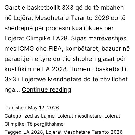
Garat e basketbollit 3X3 që do të mbahen
në Lojërat Mesdhetare Taranto 2026 do të
shërbejnë për procesin kualifikues për
Lojërat Olimpike LA28. Sipas marrëveshjes
mes ICMG dhe FIBA, kombëtaret, bazuar në
paraqitjen e tyre do t’iu shtohen gjasat për
kualifikim në LA 2028. Turneu i basketbollit
3×3 i Lojërave Mesdhetare do të zhvillohet
nga…
Continue reading
Published
May 12, 2026
Categorized as
Lajme
,
Lojërat mesdhetare
,
Lojërat
Olimpike
,
Të përgjithshme
Tagged
LA 2028
,
Lojerat Mesdhetare Taranto 2026