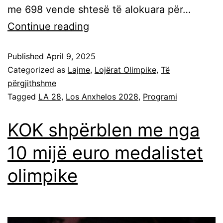
me 698 vende shtesë të alokuara për…
Continue reading
Published
April 9, 2025
Categorized as
Lajme
,
Lojërat Olimpike
,
Të
përgjithshme
Tagged
LA 28
,
Los Anxhelos 2028
,
Programi
KOK shpërblen me nga
10 mijë euro medalistet
olimpike