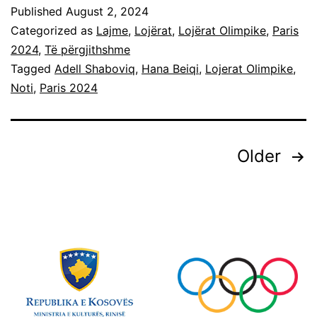
Published
August 2, 2024
Categorized as
Lajme
,
Lojërat
,
Lojërat Olimpike
,
Paris
2024
,
Të përgjithshme
Tagged
Adell Shaboviq
,
Hana Beiqi
,
Lojerat Olimpike
,
Noti
,
Paris 2024
Older