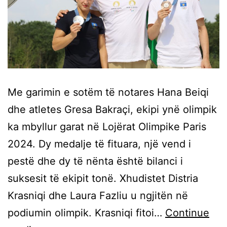
Me garimin e sotëm të notares Hana Beiqi
dhe atletes Gresa Bakraçi, ekipi ynë olimpik
ka mbyllur garat në Lojërat Olimpike Paris
2024. Dy medalje të fituara, një vend i
pestë dhe dy të nënta është bilanci i
suksesit të ekipit tonë. Xhudistet Distria
Krasniqi dhe Laura Fazliu u ngjitën në
podiumin olimpik. Krasniqi fitoi…
Continue