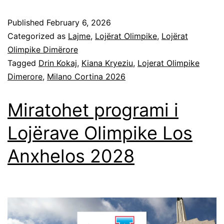
Published
February 6, 2026
Categorized as
Lajme
,
Lojërat Olimpike
,
Lojërat
Olimpike Dimërore
Tagged
Drin Kokaj
,
Kiana Kryeziu
,
Lojerat Olimpike
Dimerore
,
Milano Cortina 2026
Miratohet programi i
Lojërave Olimpike Los
Anxhelos 2028