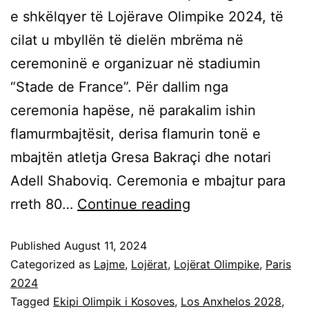
e shkëlqyer të Lojërave Olimpike 2024, të
cilat u mbyllën të dielën mbrëma në
ceremoninë e organizuar në stadiumin
“Stade de France”. Për dallim nga
ceremonia hapëse, në parakalim ishin
flamurmbajtësit, derisa flamurin tonë e
mbajtën atletja Gresa Bakraçi dhe notari
Adell Shaboviq. Ceremonia e mbajtur para
rreth 80…
Continue reading
Published
August 11, 2024
Categorized as
Lajme
,
Lojërat
,
Lojërat Olimpike
,
Paris
2024
Tagged
Ekipi Olimpik i Kosoves
,
Los Anxhelos 2028
,