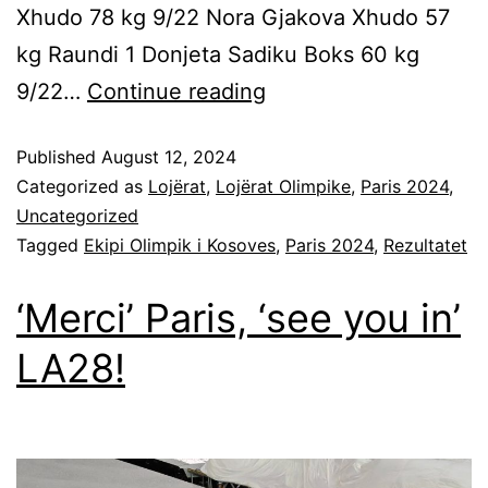
Xhudo 78 kg 9/22 Nora Gjakova Xhudo 57
kg Raundi 1 Donjeta Sadiku Boks 60 kg
9/22…
Continue reading
Published
August 12, 2024
Categorized as
Lojërat
,
Lojërat Olimpike
,
Paris 2024
,
Uncategorized
Tagged
Ekipi Olimpik i Kosoves
,
Paris 2024
,
Rezultatet
‘Merci’ Paris, ‘see you in’
LA28!