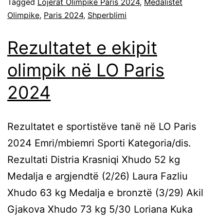
Tagged
Lojerat Olimpike Paris 2024
,
Medalistet
Olimpike
,
Paris 2024
,
Shperblimi
Rezultatet e ekipit
olimpik në LO Paris
2024
Rezultatet e sportistëve tanë në LO Paris
2024 Emri/mbiemri Sporti Kategoria/dis.
Rezultati Distria Krasniqi Xhudo 52 kg
Medalja e argjendtë (2/26) Laura Fazliu
Xhudo 63 kg Medalja e bronztë (3/29) Akil
Gjakova Xhudo 73 kg 5/30 Loriana Kuka