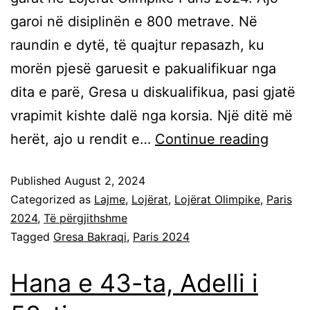
garoi në disiplinën e 800 metrave. Në
raundin e dytë, të quajtur repasazh, ku
morën pjesë garuesit e pakualifikuar nga
dita e parë, Gresa u diskualifikua, pasi gjatë
vrapimit kishte dalë nga korsia. Një ditë më
herët, ajo u rendit e…
Continue reading
Published
August 2, 2024
Categorized as
Lajme
,
Lojërat
,
Lojërat Olimpike
,
Paris
2024
,
Të përgjithshme
Tagged
Gresa Bakraqi
,
Paris 2024
Hana e 43-ta, Adelli i