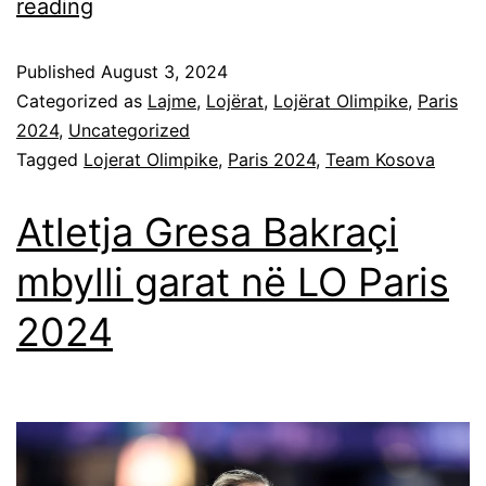
reading
Published
August 3, 2024
Categorized as
Lajme
,
Lojërat
,
Lojërat Olimpike
,
Paris
2024
,
Uncategorized
Tagged
Lojerat Olimpike
,
Paris 2024
,
Team Kosova
Atletja Gresa Bakraçi
mbylli garat në LO Paris
2024