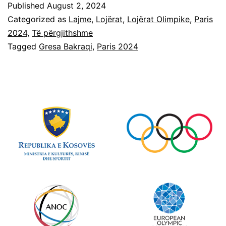
Published
August 2, 2024
Categorized as
Lajme
,
Lojërat
,
Lojërat Olimpike
,
Paris
2024
,
Të përgjithshme
Tagged
Gresa Bakraqi
,
Paris 2024