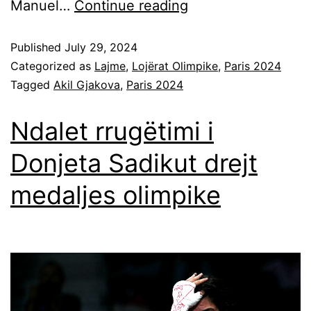
Manuel…
Continue reading
Published
July 29, 2024
Categorized as
Lajme
,
Lojërat Olimpike
,
Paris 2024
Tagged
Akil Gjakova
,
Paris 2024
Ndalet rrugëtimi i
Donjeta Sadikut drejt
medaljes olimpike