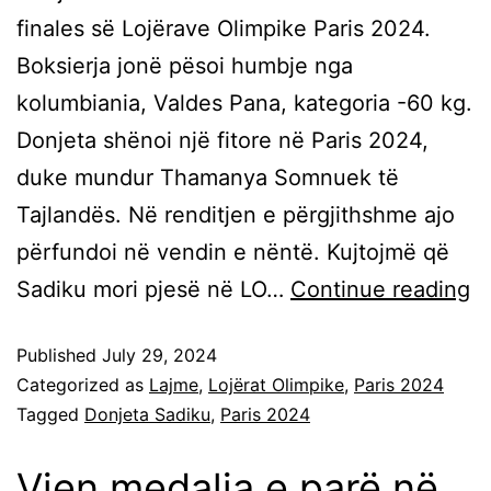
finales së Lojërave Olimpike Paris 2024.
Boksierja jonë pësoi humbje nga
kolumbiania, Valdes Pana, kategoria -60 kg.
Donjeta shënoi një fitore në Paris 2024,
duke mundur Thamanya Somnuek të
Tajlandës. Në renditjen e përgjithshme ajo
përfundoi në vendin e nëntë. Kujtojmë që
Sadiku mori pjesë në LO…
Continue reading
Published
July 29, 2024
Categorized as
Lajme
,
Lojërat Olimpike
,
Paris 2024
Tagged
Donjeta Sadiku
,
Paris 2024
Vjen medalja e parë në