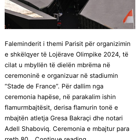
Faleminderit i themi Parisit për organizimin
e shkëlqyer të Lojërave Olimpike 2024, të
cilat u mbyllën të dielën mbrëma në
ceremoninë e organizuar në stadiumin
“Stade de France”. Për dallim nga
ceremonia hapëse, në parakalim ishin
flamurmbajtësit, derisa flamurin tonë e
mbajtën atletja Gresa Bakraçi dhe notari
Adell Shaboviq. Ceremonia e mbajtur para
rreth 80…
Continue reading