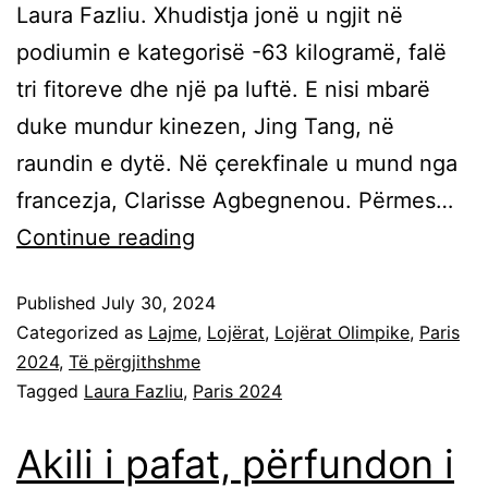
Laura Fazliu. Xhudistja jonë u ngjit në
podiumin e kategorisë -63 kilogramë, falë
tri fitoreve dhe një pa luftë. E nisi mbarë
duke mundur kinezen, Jing Tang, në
raundin e dytë. Në çerekfinale u mund nga
francezja, Clarisse Agbegnenou. Përmes…
Continue reading
Published
July 30, 2024
Categorized as
Lajme
,
Lojërat
,
Lojërat Olimpike
,
Paris
2024
,
Të përgjithshme
Tagged
Laura Fazliu
,
Paris 2024
Akili i pafat, përfundon i