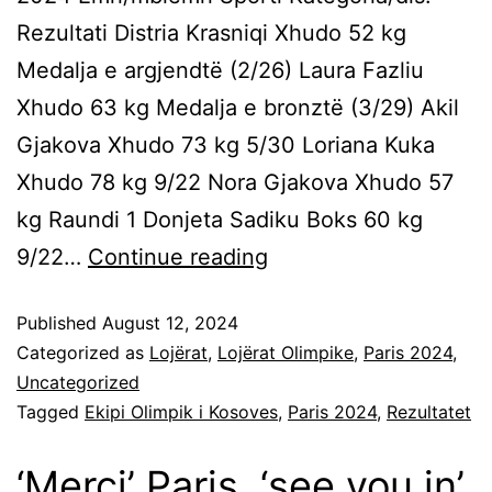
Rezultati Distria Krasniqi Xhudo 52 kg
Medalja e argjendtë (2/26) Laura Fazliu
Xhudo 63 kg Medalja e bronztë (3/29) Akil
Gjakova Xhudo 73 kg 5/30 Loriana Kuka
Xhudo 78 kg 9/22 Nora Gjakova Xhudo 57
kg Raundi 1 Donjeta Sadiku Boks 60 kg
9/22…
Continue reading
Published
August 12, 2024
Categorized as
Lojërat
,
Lojërat Olimpike
,
Paris 2024
,
Uncategorized
Tagged
Ekipi Olimpik i Kosoves
,
Paris 2024
,
Rezultatet
‘Merci’ Paris, ‘see you in’