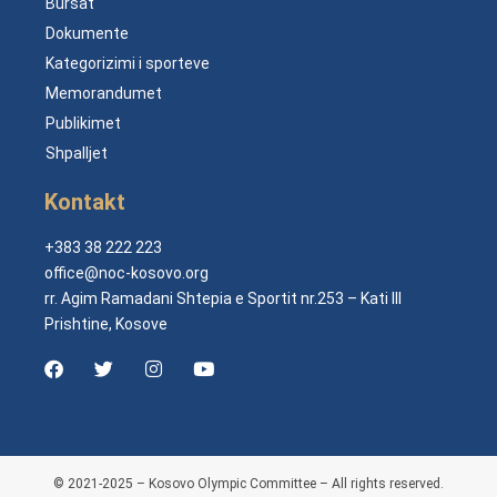
Bursat
Dokumente
Kategorizimi i sporteve
Memorandumet
Publikimet
Shpalljet
Kontakt
+383 38 222 223
office@noc-kosovo.org
rr. Agim Ramadani Shtepia e Sportit nr.253 – Kati III
Prishtine, Kosove
© 2021-2025 – Kosovo Olympic Committee – All rights reserved.