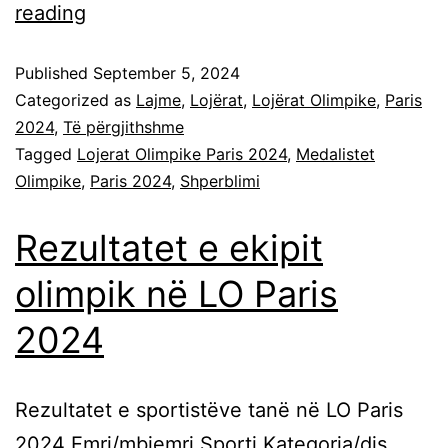
reading
Published
September 5, 2024
Categorized as
Lajme
,
Lojërat
,
Lojërat Olimpike
,
Paris
2024
,
Të përgjithshme
Tagged
Lojerat Olimpike Paris 2024
,
Medalistet
Olimpike
,
Paris 2024
,
Shperblimi
Rezultatet e ekipit
olimpik në LO Paris
2024
Rezultatet e sportistëve tanë në LO Paris
2024 Emri/mbiemri Sporti Kategoria/dis.