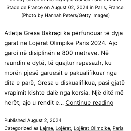
Stade de France on August 02, 2024 in Paris, France.
(Photo by Hannah Peters/Getty Images)
Atletja Gresa Bakraçi ka përfunduar të dyja
garat në Lojërat Olimpike Paris 2024. Ajo
garoi në disiplinën e 800 metrave. Në
raundin e dytë, të quajtur repasazh, ku
morën pjesë garuesit e pakualifikuar nga
dita e parë, Gresa u diskualifikua, pasi gjatë
vrapimit kishte dalë nga korsia. Një ditë më
herët, ajo u rendit e…
Continue reading
Published
August 2, 2024
Categorized as
Lajme
,
Lojërat
,
Lojërat Olimpike
,
Paris