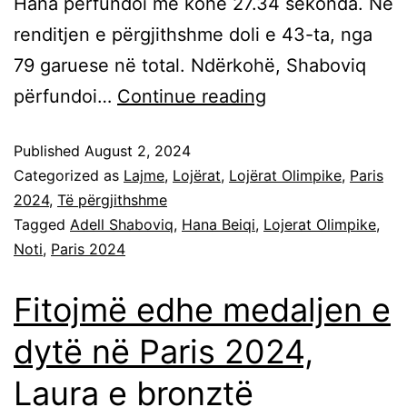
Hana përfundoi me kohë 27.34 sekonda. Në
renditjen e përgjithshme doli e 43-ta, nga
79 garuese në total. Ndërkohë, Shaboviq
përfundoi…
Continue reading
Published
August 2, 2024
Categorized as
Lajme
,
Lojërat
,
Lojërat Olimpike
,
Paris
2024
,
Të përgjithshme
Tagged
Adell Shaboviq
,
Hana Beiqi
,
Lojerat Olimpike
,
Noti
,
Paris 2024
Fitojmë edhe medaljen e
dytë në Paris 2024,
Laura e bronztë