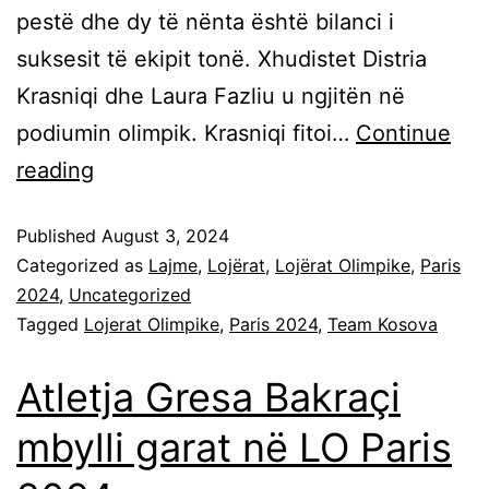
pestë dhe dy të nënta është bilanci i
suksesit të ekipit tonë. Xhudistet Distria
Krasniqi dhe Laura Fazliu u ngjitën në
podiumin olimpik. Krasniqi fitoi…
Continue
reading
Published
August 3, 2024
Categorized as
Lajme
,
Lojërat
,
Lojërat Olimpike
,
Paris
2024
,
Uncategorized
Tagged
Lojerat Olimpike
,
Paris 2024
,
Team Kosova
Atletja Gresa Bakraçi
mbylli garat në LO Paris