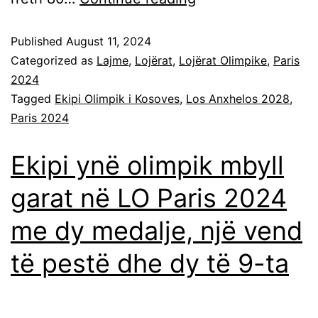
Published
August 11, 2024
Categorized as
Lajme
,
Lojërat
,
Lojërat Olimpike
,
Paris
2024
Tagged
Ekipi Olimpik i Kosoves
,
Los Anxhelos 2028
,
Paris 2024
Ekipi ynë olimpik mbyll
garat në LO Paris 2024
me dy medalje, një vend
të pestë dhe dy të 9-ta