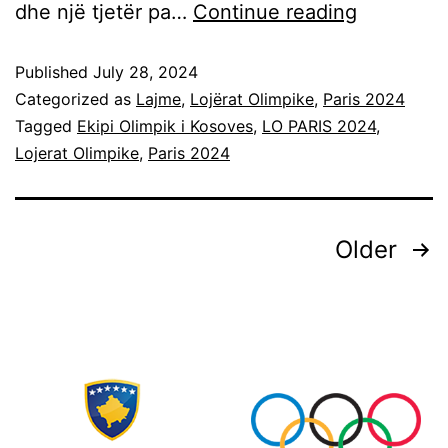
dhe një tjetër pa…
Continue reading
Published
July 28, 2024
Categorized as
Lajme
,
Lojërat Olimpike
,
Paris 2024
Tagged
Ekipi Olimpik i Kosoves
,
LO PARIS 2024
,
Lojerat Olimpike
,
Paris 2024
Older