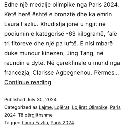
Edhe një medalje olimpike nga Paris 2024.
Këtë herë është e bronztë dhe ka emrin
Laura Fazliu. Xhudistja jonë u ngjit në
podiumin e kategorisë -63 kilogramë, falë
tri fitoreve dhe një pa luftë. E nisi mbarë
duke mundur kinezen, Jing Tang, në
raundin e dytë. Në çerekfinale u mund nga
francezja, Clarisse Agbegnenou. Përmes…
Continue reading
Published
July 30, 2024
Categorized as
Lajme
,
Lojërat
,
Lojërat Olimpike
,
Paris
2024
,
Të përgjithshme
Tagged
Laura Fazliu
,
Paris 2024