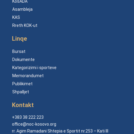
KosADA
Asambleja
KAS
Rreth KOK-ut
Linqe
Bursat
Dokumente
Kategorizimi i sporteve
Memorandumet
Publikimet
Shpalljet
Kontakt
+383 38 222 223
office@noc-kosovo.org
rr. Agim Ramadani Shtepia e Sportit nr.253 – Kati III