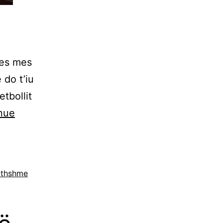
jes mes
 do t’iu
tbollit
nue
ithshme