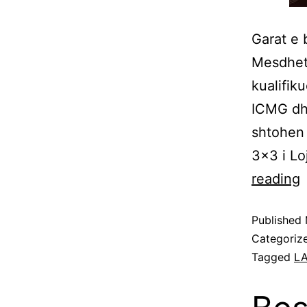
Garat e 
Mesdheta
kualifik
ICMG dhe
shtohen 
3×3 i Lo
reading
Published
Categoriz
Tagged
LA