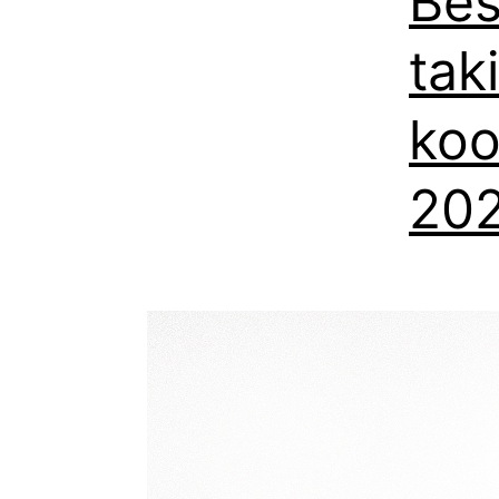
Bes
tak
koo
20