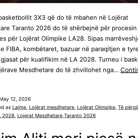
basketbollit 3X3 që do të mbahen në Lojërat
re Taranto 2026 do të shërbejnë për procesin
ues për Lojërat Olimpike LA28. Sipas marrëvesh
 FIBA, kombëtaret, bazuar në paraqitjen e tyre
gjasat për kualifikim në LA 2028. Turneu i baske
jërave Mesdhetare do të zhvillohet nga…
Conti
May 12, 2026
ed as
Lajme
,
Lojërat mesdhetare
,
Lojërat Olimpike
,
Të përgj
 2028
,
Lojerat Mesdhetare Taranto 2026