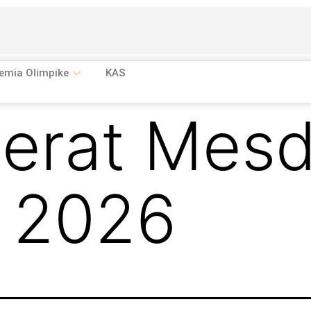
emia Olimpike
KAS
jerat Mes
o 2026