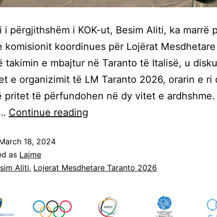
i i përgjithshëm i KOK-ut, Besim Aliti, ka marrë 
e komisionit koordinues për Lojërat Mesdhetare
 takimin e mbajtur në Taranto të Italisë, u disk
jet e organizimit të LM Taranto 2026, orarin e ri
 pritet të përfundohen në dy vitet e ardhshme.
ë…
Continue reading
March 18, 2024
ed as
Lajme
sim Aliti
,
Lojerat Mesdhetare Taranto 2026