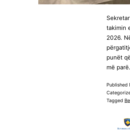
Sekretar
takimin 
2026. Në
përgatit
punët që
më par
Published
Categoriz
Tagged
Be