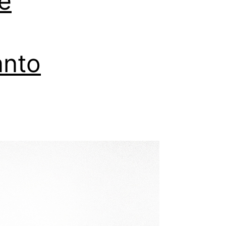
në
anto