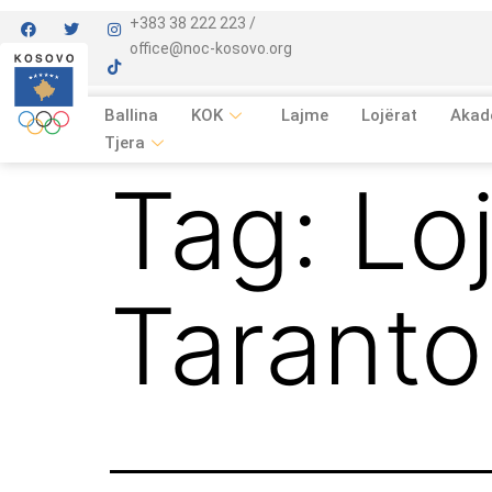
+383 38 222 223 /
office@noc-kosovo.org
Ballina
KOK
Lajme
Lojërat
Akad
Tjera
Tag:
Lo
Tarant