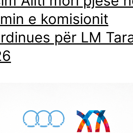
im Aliti mori pjesë 
imin e komisionit
rdinues për LM Tar
26