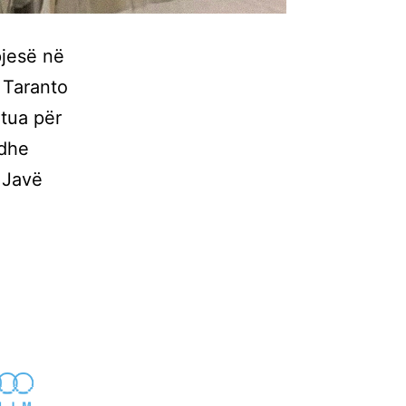
pjesë në
 Taranto
utua për
 dhe
 Javë