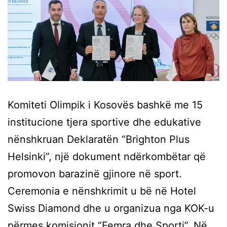
Komiteti Olimpik i Kosovës bashkë me 15
institucione tjera sportive dhe edukative
nënshkruan Deklaratën “Brighton Plus
Helsinki”, një dokument ndërkombëtar që
promovon barazinë gjinore në sport.
Ceremonia e nënshkrimit u bë në Hotel
Swiss Diamond dhe u organizua nga KOK-u
përmes komisionit “Femra dhe Sporti”. Në