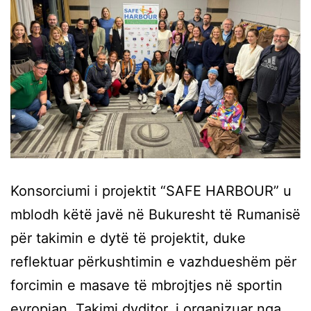
Konsorciumi i projektit “SAFE HARBOUR” u
mblodh këtë javë në Bukuresht të Rumanisë
për takimin e dytë të projektit, duke
reflektuar përkushtimin e vazhdueshëm për
forcimin e masave të mbrojtjes në sportin
evropian. Takimi dyditor, i organizuar nga