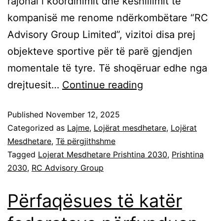
rajonal i koordinimit dhe këshillimit të
kompanisë me renome ndërkombëtare “RC
Advisory Group Limited”, vizitoi disa prej
objekteve sportive për të parë gjendjen
momentale të tyre. Të shoqëruar edhe nga
drejtuesit…
Continue reading
Published
November 12, 2025
Categorized as
Lajme
,
Lojërat mesdhetare
,
Lojërat
Mesdhetare
,
Të përgjithshme
Tagged
Lojerat Mesdhetare Prishtina 2030
,
Prishtina
2030
,
RC Advisory Group
Përfaqësues të katër