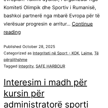
Komiteti Olimpik dhe Sportiv i Rumanisë,
bashkoi partnerë nga mbarë Evropa për të
vlerësuar progresin e arritur…
Continue
reading
Published
October 28, 2025
Categorized as
Integriteti në Sport - KOK
,
Lajme
,
Të
përgjithshme
Tagged
Integrity
,
SAFE HARBOUR
Interesim i madh për
kursin për
administratorë sporti