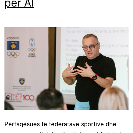
për AI
Përfaqësues të federatave sportive dhe