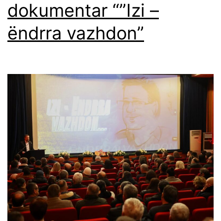
dokumentar “”Izi –
ëndrra vazhdon”