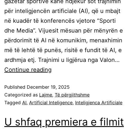
gazetar sportivë kanë ndjekur sot trajnimin
për inteligjencën artificiale (AI), që u mbajt
në kuadër të konferencës vjetore “Sporti
dhe Media”. Vijuesit mësuan për mënyrën e
përdorimit të AI në komunikim, menaxhimin
më të lehtë të punës, risitë e fundit të AI, e
ardhmja etj. Trajnimi u ligjërua nga Valon…
Continue reading
Published
December 19, 2025
Categorized as
Lajme
,
Të përgjithshme
Tagged
AI
,
Artificial Inteligence
,
Inteligjenca Artificiale
U shfaq premiera e filmit