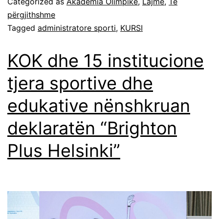
Categorized as
Akademia Olimpike
,
Lajme
,
Të
përgjithshme
Tagged
administratore sporti
,
KURSI
KOK dhe 15 institucione
tjera sportive dhe
edukative nënshkruan
deklaratën “Brighton
Plus Helsinki”