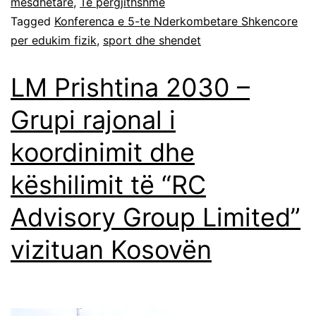
mesdhetare
,
Të përgjithshme
Tagged
Konferenca e 5-te Nderkombetare Shkencore
per edukim fizik
,
sport dhe shendet
LM Prishtina 2030 –
Grupi rajonal i
koordinimit dhe
këshilimit të “RC
Advisory Group Limited”
vizituan Kosovën