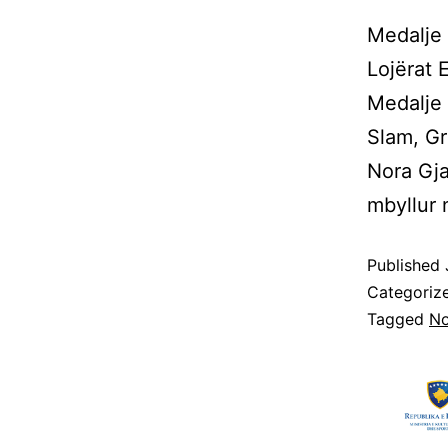
Medalje 
Lojërat 
Medalje 
Slam, Gr
Nora Gja
mbyllur
Published
Categoriz
Tagged
No