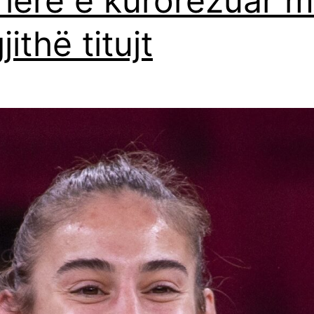
rierë e kurorëzuar 
jithë titujt