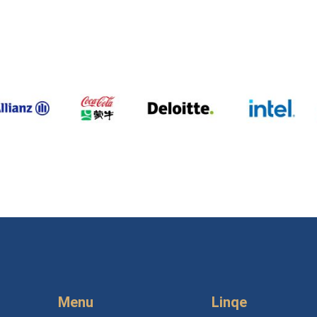
Menu
Linqe