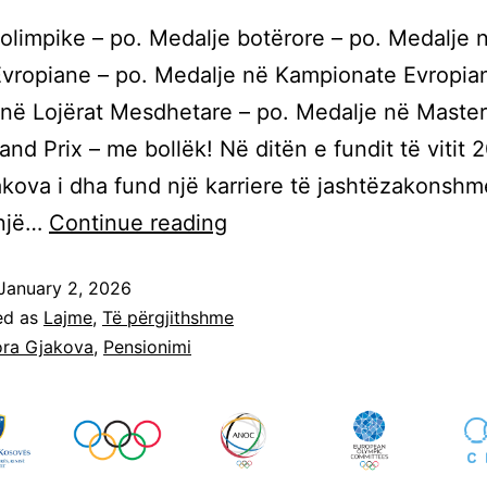
olimpike – po. Medalje botërore – po. Medalje 
Evropiane – po. Medalje në Kampionate Evropia
në Lojërat Mesdhetare – po. Medalje në Master
and Prix – me bollëk! Në ditën e fundit të vitit 
kova i dha fund një karriere të jashtëzakonshm
 një…
Continue reading
January 2, 2026
ed as
Lajme
,
Të përgjithshme
ra Gjakova
,
Pensionimi