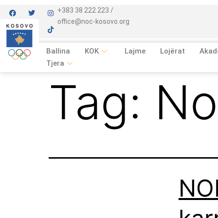
+383 38 222 223 /
office@noc-kosovo.org
Ballina
KOK
Lajme
Lojërat
Akad
Tjera
Tag:
No
NO