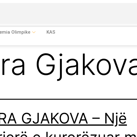
emia Olimpike
KAS
ra Gjakov
RA GJAKOVA – Një