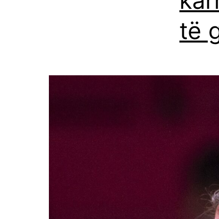
kar
të g