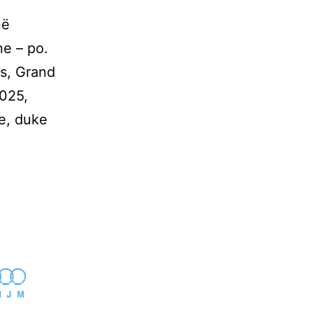
në
ne – po.
s, Grand
2025,
e, duke