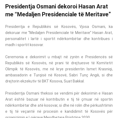
Presidentja Osmani dekoroi Hasan Arat
me “Medaljen Presidenciale të Meritave”
Presidentja e Republikës së Kosovës, Vjosa Osmani, ka
dekoruar me “Medaljen Presidenciale të Meritave” Hasan Arat,
personalitet i lartë i sportit ndërkombëtar dhe kontribues i
madh i sportit kosovar.
Ceremonia e dekorimit u mbajt në zyrën e Presidencës së
Republikës së Kosovës, në prani të drejtuesve të Komitetit
Olimpik të Kosovës, me në krye presidentin Ismet Krasniqi,
ambasadorin e Turqisë në Kosovë, Sabri Tunç Angılı, si dhe
drejtorin ekzekutiv të BKT Kosova, Suat Bakkal.
Presidentja Osmani theksoi se vendimi për dekorimin e Hasan
Arat është bazuar në kontributin e tij të çmuar në sportin
ndërkombëtar dhe atë kosovar, si dhe në rolin dhe përkushtimin
e tij të veçantë në procesin e kandidimit të Kosovës për
organizimin e Lojërave Mesdhetare Prishtina 2030.