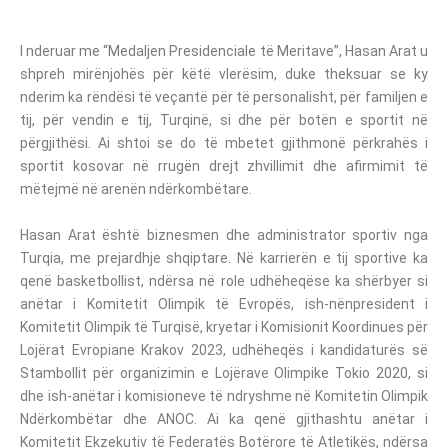
I nderuar me “Medaljen Presidenciale të Meritave”, Hasan Arat u
shpreh mirënjohës për këtë vlerësim, duke theksuar se ky
nderim ka rëndësi të veçantë për të personalisht, për familjen e
tij, për vendin e tij, Turqinë, si dhe për botën e sportit në
përgjithësi. Ai shtoi se do të mbetet gjithmonë përkrahës i
sportit kosovar në rrugën drejt zhvillimit dhe afirmimit të
mëtejmë në arenën ndërkombëtare.
Hasan Arat është biznesmen dhe administrator sportiv nga
Turqia, me prejardhje shqiptare. Në karrierën e tij sportive ka
qenë basketbollist, ndërsa në role udhëheqëse ka shërbyer si
anëtar i Komitetit Olimpik të Evropës, ish-nënpresident i
Komitetit Olimpik të Turqisë, kryetar i Komisionit Koordinues për
Lojërat Evropiane Krakov 2023, udhëheqës i kandidaturës së
Stambollit për organizimin e Lojërave Olimpike Tokio 2020, si
dhe ish-anëtar i komisioneve të ndryshme në Komitetin Olimpik
Ndërkombëtar dhe ANOC. Ai ka qenë gjithashtu anëtar i
Komitetit Ekzekutiv të Federatës Botërore të Atletikës, ndërsa