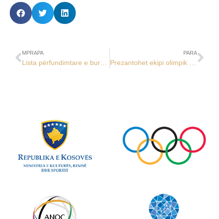
MPRAPA
PARA
Lista përfundimtare e bursistëve për Lojërat Olimpike Los Anxhelos 2028
Prezantohet ekipi olimpik për LOD Milano Cortina 2026