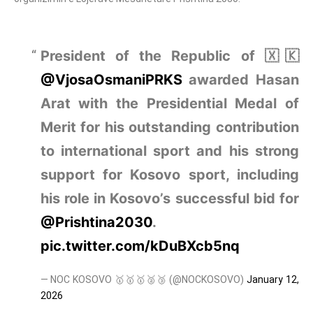
President of the Republic of 🇽🇰
@VjosaOsmaniPRKS
awarded Hasan
Arat with the Presidential Medal of
Merit for his outstanding contribution
to international sport and his strong
support for Kosovo sport, including
his role in Kosovo’s successful bid for
@Prishtina2030
.
pic.twitter.com/kDuBXcb5nq
— NOC KOSOVO 🥇🥇🥇🥈🥉 (@NOCKOSOVO)
January 12,
2026