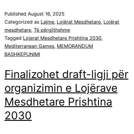
Published
August 16, 2025
Categorized as
Lajme
,
Lojërat Mesdhetare
,
Lojërat
mesdhetare
,
Të përgjithshme
Tagged
Lojerat Mesdhetare Prishtina 2030
,
Mediterranean Games
,
MEMORANDUM
BASHKEPUNIMI
Finalizohet draft-ligji për
organizimin e Lojërave
Mesdhetare Prishtina
2030