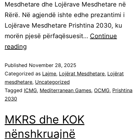
Mesdhetare dhe Lojërave Mesdhetare në
Rërë. Në agjendë ishte edhe prezantimi i
Lojërave Mesdhetare Prishtina 2030, ku
morën pjesë përfaqësuesit…
Continue
reading
Published
November 28, 2025
Categorized as
Lajme
,
Lojërat Mesdhetare
,
Lojërat
mesdhetare
,
Uncategorized
Tagged
ICMG
,
Mediterranean Games
,
OCMG
,
Prishtina
2030
MKRS dhe KOK
nënshkruajnë