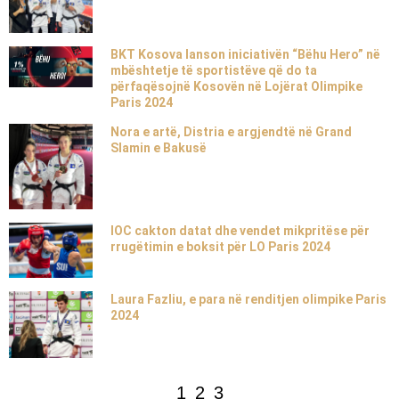
BKT Kosova lanson iniciativën “Bëhu Hero” në
mbështetje të sportistëve që do ta
përfaqësojnë Kosovën në Lojërat Olimpike
Paris 2024
Nora e artë, Distria e argjendtë në Grand
Slamin e Bakusë
IOC cakton datat dhe vendet mikpritëse për
rrugëtimin e boksit për LO Paris 2024
Laura Fazliu, e para në renditjen olimpike Paris
2024
1
2
3