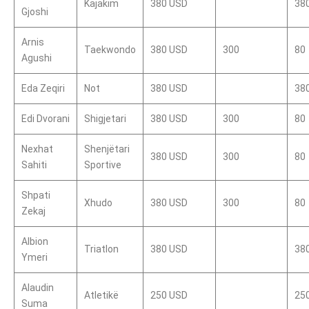
Kajakim
380 USD
38
Gjoshi
Arnis
Taekwondo
380 USD
300
80
Agushi
Eda Zeqiri
Not
380 USD
38
Edi Dvorani
Shigjetari
380 USD
300
80
Nexhat
Shenjëtari
380 USD
300
80
Sahiti
Sportive
Shpati
Xhudo
380 USD
300
80
Zekaj
Albion
Triatlon
380 USD
38
Ymeri
Alaudin
Atletikë
250 USD
25
Suma