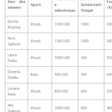
Emri dhe
Fo
Sporti
e
Solidaritetit
mbiemri
i K
mbështetjes
Olimpik
Distria
Xhudo
1300 USD
1000
30
Krasniqi
Nora
Xhudo
1300 USD
1000
30
Gjakova
Laura
Xhudo
1000 USD
450
55
Fazliu
Donjeta
Boks
900 USD
300
60
Sadiku
Loriana
Xhudo
850 USD
600
25
Kuka
Akil
Xhudo
1000 USD
600
40
Gjakova