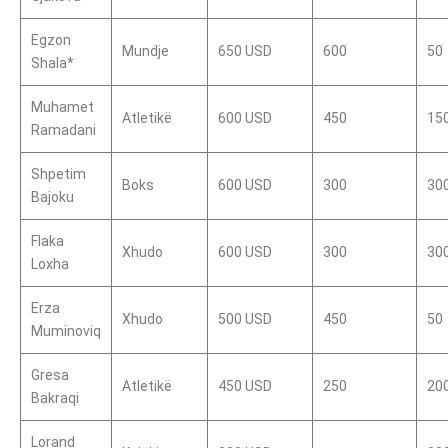
Egzon
Mundje
650 USD
600
50
Shala*
Muhamet
Atletikë
600 USD
450
15
Ramadani
Shpetim
Boks
600 USD
300
30
Bajoku
Flaka
Xhudo
600 USD
300
30
Loxha
Erza
Xhudo
500 USD
450
50
Muminoviq
Gresa
Atletikë
450 USD
250
20
Bakraqi
Lorand