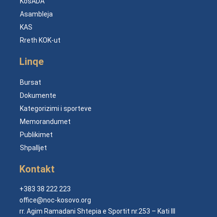
KosADA
Asambleja
KAS
Rreth KOK-ut
Linqe
Bursat
Dokumente
Kategorizimi i sporteve
Memorandumet
Publikimet
Shpalljet
Kontakt
+383 38 222 223
office@noc-kosovo.org
rr. Agim Ramadani Shtepia e Sportit nr.253 – Kati III