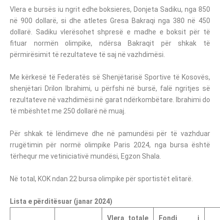
Vlera e bursës iu ngrit edhe boksieres, Donjeta Sadiku, nga 850
në 900 dollarë, si dhe atletes Gresa Bakraqi nga 380 në 450
dollarë. Sadiku vlerësohet shpresë e madhe e boksit për të
fituar normën olimpike, ndërsa Bakraqit për shkak të
përmirësimit të rezultateve të saj në vazhdimësi.
Me kërkesë të Federatës së Shenjëtarisë Sportive të Kosovës,
shenjëtari Drilon Ibrahimi, u përfshi në bursë, falë ngritjes së
rezultateve në vazhdimësi në garat ndërkombëtare. Ibrahimi do
të mbështet me 250 dollarë në muaj.
Për shkak të lëndimeve dhe në pamundësi për të vazhduar
rrugëtimin për normë olimpike Paris 2024, nga bursa është
tërhequr me vetiniciativë mundësi, Egzon Shala.
Në total, KOK ndan 22 bursa olimpike për sportistët elitarë.
Lista e përditësuar (janar 2024)
Vlera totale
Fondi i