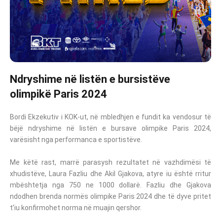
Ndryshime në listën e bursistëve
olimpikë Paris 2024
Bordi Ekzekutiv i KOK-ut, në mbledhjen e fundit ka vendosur të
bëjë ndryshime në listën e bursave olimpike Paris 2024,
varësisht nga performanca e sportistëve.
Me këtë rast, marrë parasysh rezultatet në vazhdimësi të
xhudistëve, Laura Fazliu dhe Akil Gjakova, atyre iu është rritur
mbështetja nga 750 ne 1000 dollarë. Fazliu dhe Gjakova
ndodhen brenda normës olimpike Paris 2024 dhe të dyve pritet
t’iu konfirmohet norma në muajin qershor.