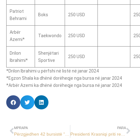
Patriot
Boks
250 USD
25
Behrami
Arbër
Taekwondo
250 USD
25
Azemi*
Drilon
Shenjëtari
250 USD
25
Ibrahimi*
Sportive
*Drilon Ibrahimi u përfshi në listë në janar 2024
*Egzon Shala ka dhënë dorëheqje nga bursa në janar 2024
*Arbër Azemi ka dhënë dorëheqje nga bursa në janar 2024
MPRAPA
PARA
Përzgjedhen 42 bursistë “Shpresa Olimpike 2024”
Presidenti Krasniqi priti rektorin e Kolegjit UBT, Edmond Hajrizi