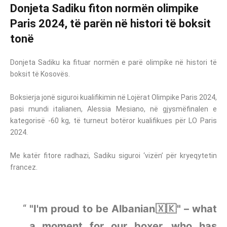
Donjeta Sadiku fiton normën olimpike
Paris 2024, të parën në histori të boksit
tonë
Donjeta Sadiku ka fituar normën e parë olimpike në histori të
boksit të Kosovës.
Boksierja jonë siguroi kualifikimin në Lojërat Olimpike Paris 2024,
pasi mundi italianen, Alessia Mesiano, në gjysmëfinalen e
kategorisë -60 kg, të turneut botëror kualifikues për LO Paris
2024.
Me katër fitore radhazi, Sadiku siguroi ‘vizën’ për kryeqytetin
francez.
"I'm proud to be Albanian🇽🇰" – what
a moment for our boxer, who has