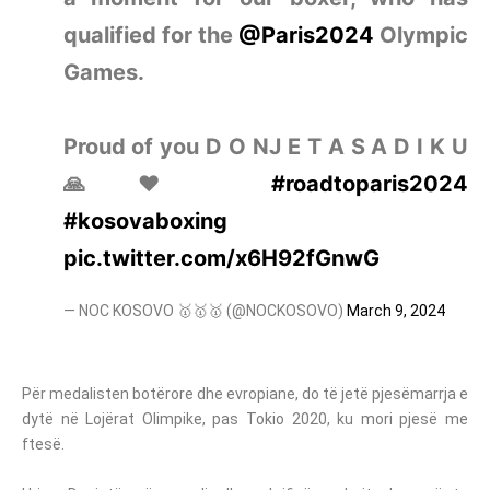
qualified for the
@Paris2024
Olympic
Games.
Proud of you D O NJ E T A S A D I K U
🙏❤️
#roadtoparis2024
#kosovaboxing
pic.twitter.com/x6H92fGnwG
— NOC KOSOVO 🥇🥇🥇 (@NOCKOSOVO)
March 9, 2024
Për medalisten botërore dhe evropiane, do të jetë pjesëmarrja e
dytë në Lojërat Olimpike, pas Tokio 2020, ku mori pjesë me
ftesë.