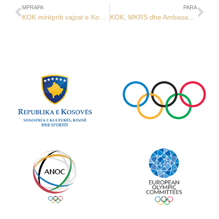
MPRAPA
PARA
KOK mirëpriti vajzat e Kombëtares së hendbollit U-18, pas suksesit historik
KOK, MKRS dhe Ambasada e Suedisë organizuan aktivitet për 8 Marsin