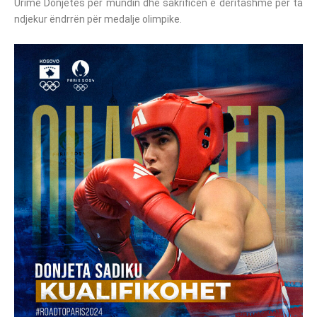
Urime Donjetës për mundin dhe sakrificën e deritashme për ta
ndjekur ëndrrën për medalje olimpike.