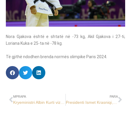
Nora Gjakova është e shtatë në -73 kg, Akil Gjakova i 27-ti,
Loriana Kuka e 25-ta në -78 kg.
Të gjithë ndodhen brenda normës olimpike Paris 2024.
MPRAPA
PARA
Kryeministri Albin Kurti vizitoi KOK-un
Presidenti Ismet Krasniqi, priti udhëheqësin e Zyrës Ndërlidhëse të Kinës në Prishtinë, Cheng Lei