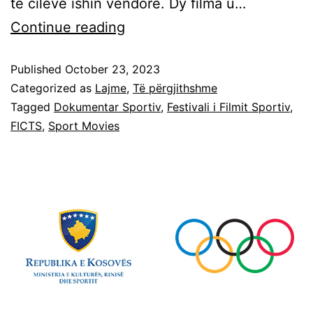
të cilëve ishin vendorë. Dy filma u…
Continue reading
Published
October 23, 2023
Categorized as
Lajme
,
Të përgjithshme
Tagged
Dokumentar Sportiv
,
Festivali i Filmit Sportiv
,
FICTS
,
Sport Movies