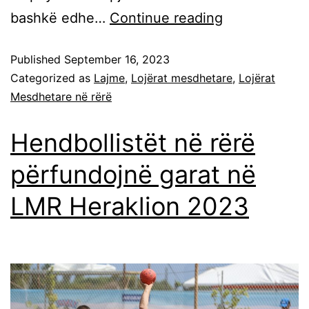
bashkë edhe…
Continue reading
Published
September 16, 2023
Categorized as
Lajme
,
Lojërat mesdhetare
,
Lojërat
Mesdhetare në rërë
Hendbollistët në rërë
përfundojnë garat në
LMR Heraklion 2023