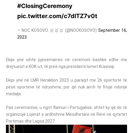
#ClosingCeremony
pic.twitter.com/c7dlTZ7v0t
— NOC KOSOVO 🥇🥇🥇 (@NOCKOSOVO)
September 16,
2023
Ekipi ynë ishte pjesëmarrës në ceremoni bashkë edhe me
drejtuesit e KOK-ut, të prirë nga presidenti Ismet Krasniqi.
Ekipi ynë në LMR Heraklion 2023 u paraqit me 26 sportistë të
pesë sporteve të ndryshme, por që nuk arriti të fitojë ndonjë
medalje.
Pas ceremonisë, u ngrit flamuri i Portugalisë, shtet ky që do të
organizojë Lojërat e ardhshme Mesdhetare në Rërë në qytetet
Portimao dhe Lagoa 2027.