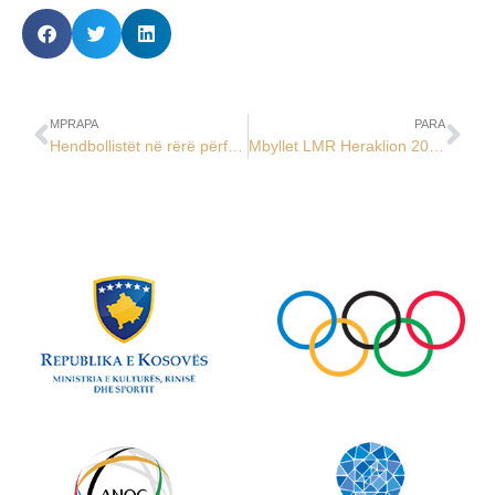
MPRAPA
PARA
Hendbollistët në rërë përfundojnë garat në LMR Heraklion 2023
Mbyllet LMR Heraklion 2023, shihemi në Portimao dhe Lagoa 2027