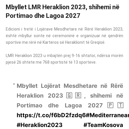
Mbyllet LMR Heraklion 2023, shihemi në
Portimao dhe Lagoa 2027
Edicioni i tretë i Lojërave Mesdhetare në Rërë Heraklion 2023,
është mbyllur sonte në ceremoninë e organizuar në qendrën
sportive me rërë në Karteros së Heraklionit të Greqisë.
LMR Heraklion 2023 u mbajtën prej 9-16 shtator, ndërsa morën
pjesë 26 shtete me 768 sportistë të 13 sporteve.
Mbyllet Lojërat Mesdhetare në Rërë
Heraklion 2023🇬🇷, shihemi në
Portimao dhe Lagoa 2027🇵🇹
https://t.co/f6bD2fzdq6
#Mediterrane
#Heraklion2023
#TeamKosova