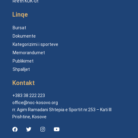
Rreth KOK-ut
Linqe
Bursat
Dokumente
Kategorizimi i sporteve
Memorandumet
Publikimet
Shpalljet
Kontakt
+383 38 222 223
office@noc-kosovo.org
rr. Agim Ramadani Shtepia e Sportit nr.253 – Kati III
Prishtine, Kosove