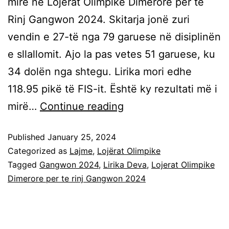
mirë në Lojërat Olimpike Dimërore për të
Rinj Gangwon 2024. Skitarja jonë zuri
vendin e 27-të nga 79 garuese në disiplinën
e sllallomit. Ajo la pas vetes 51 garuese, ku
34 dolën nga shtegu. Lirika mori edhe
118.95 pikë të FIS-it. Është ky rezultati më i
mirë…
Continue reading
Published
January 25, 2024
Categorized as
Lajme
,
Lojërat Olimpike
Tagged
Gangwon 2024
,
Lirika Deva
,
Lojerat Olimpike
Dimerore per te rinj Gangwon 2024