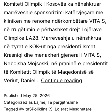
Komiteti Olimpik i Kosovës ka nënshkruar
marrëveshje sponsorizimi katërvjeçare me
klinikën me renome ndërkombëtare VITA S,
në rrugëtimin e përbashkët drejt Lojërave
Olimpike LA28. Marrëveshja u nënshkrua
në zyret e KOK-ut nga presidenti Ismet
Krasniqi dhe menaxheri gjeneral i VITA S,
Nebojsha Mojsoski, në praninë e presidentit
të Komitetit Olimpik të Maqedonisë së
Veriut, Daniel…
Continue reading
Published
May 25, 2026
Categorized as
Lajme
,
Të përgjithshme
Tagged
#VitaSPoliklinaKS
,
Lojerat Mesdhetare