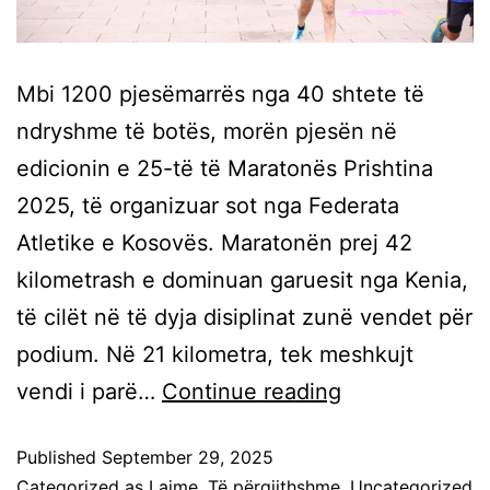
Mbi 1200 pjesëmarrës nga 40 shtete të
ndryshme të botës, morën pjesën në
edicionin e 25-të të Maratonës Prishtina
2025, të organizuar sot nga Federata
Atletike e Kosovës. Maratonën prej 42
kilometrash e dominuan garuesit nga Kenia,
të cilët në të dyja disiplinat zunë vendet për
podium. Në 21 kilometra, tek meshkujt
vendi i parë…
Continue reading
Published
September 29, 2025
Categorized as
Lajme
,
Të përgjithshme
,
Uncategorized