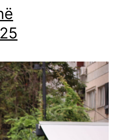
në
025