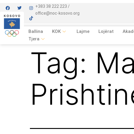
+383 38 222 223 /
office@noc-kosovo.org
Ballina
KOK
Lajme
Lojërat
Akad
Tjera
Tag:
Ma
Prishti