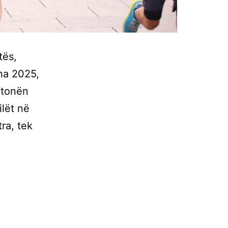
tës,
na 2025,
atonën
ilët në
ra, tek