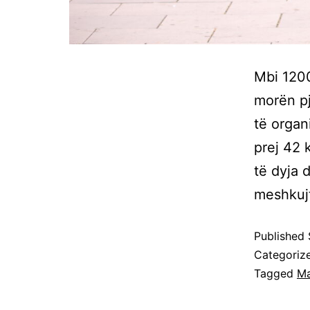
Mbi 1200
morën pj
të organ
prej 42 
të dyja 
meshkuj
Published
Categoriz
Tagged
Ma