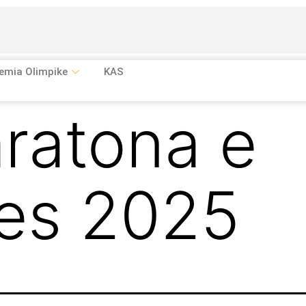
emia Olimpike
KAS
ratona e
nes 2025