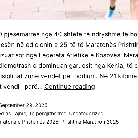
 pjesëmarrës nga 40 shtete të ndryshme të bo
esën në edicionin e 25-të të Maratonës Prishti
izuar sot nga Federata Atletike e Kosovës. Mar
kilometrash e dominuan garuesit nga Kenia, të c
disiplinat zunë vendet për podium. Në 21 kilomet
t vendi i parë…
Continue reading
September 29, 2025
ed as
Lajme
,
Të përgjithshme
,
Uncategorized
ratona e Prishtines 2025
,
Prishtina Marathon 2025