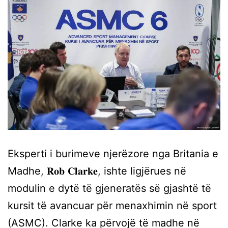
Eksperti i burimeve njerëzore nga Britania e
Madhe, 𝐑𝐨𝐛 𝐂𝐥𝐚𝐫𝐤𝐞, ishte ligjërues në
modulin e dytë të gjeneratës së gjashtë të
kursit të avancuar për menaxhimin në sport
(ASMC). Clarke ka përvojë të madhe në