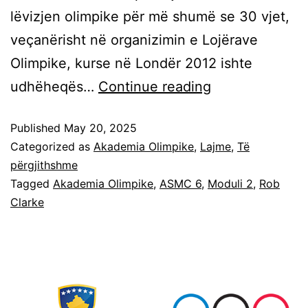
lëvizjen olimpike për më shumë se 30 vjet,
veçanërisht në organizimin e Lojërave
Olimpike, kurse në Londër 2012 ishte
udhëheqës…
Continue reading
Published
May 20, 2025
Categorized as
Akademia Olimpike
,
Lajme
,
Të
përgjithshme
Tagged
Akademia Olimpike
,
ASMC 6
,
Moduli 2
,
Rob
Clarke