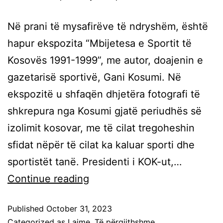
Në prani të mysafirëve të ndryshëm, është
hapur ekspozita “Mbijetesa e Sportit të
Kosovës 1991-1999”, me autor, doajenin e
gazetarisë sportivë, Gani Kosumi. Në
ekspozitë u shfaqën dhjetëra fotografi të
shkrepura nga Kosumi gjatë periudhës së
izolimit kosovar, me të cilat tregoheshin
sfidat nëpër të cilat ka kaluar sporti dhe
sportistët tanë. Presidenti i KOK-ut,…
Continue reading
Published
October 31, 2023
Categorized as
Lajme
,
Të përgjithshme