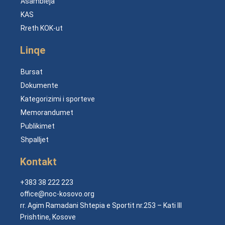
Asambleja
KAS
Rreth KOK-ut
Linqe
Bursat
Dokumente
Kategorizimi i sporteve
Memorandumet
Publikimet
Shpalljet
Kontakt
+383 38 222 223
office@noc-kosovo.org
rr. Agim Ramadani Shtepia e Sportit nr.253 – Kati III
Prishtine, Kosove