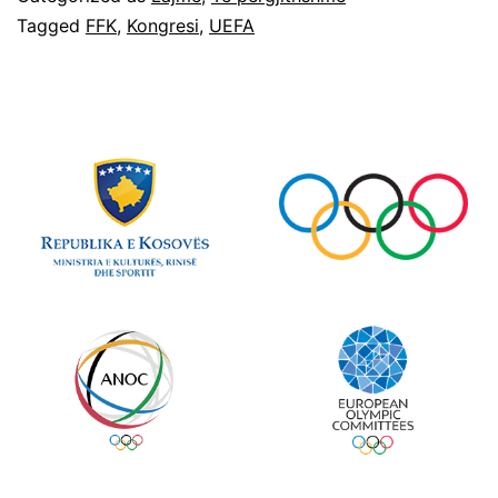
Tagged
FFK
,
Kongresi
,
UEFA