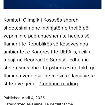
Komiteti Olimpik i Kosovës shpreh
shqetësimin dhe indinjatën e thellë për
veprimin e papranueshëm të heqjes së
flamurit të Republikës së Kosovës nga
ambientet e Kongresit të UEFA-s, i cili u
mbajt në Beograd të Serbisë. Edhe më
shqetësues dhe i turpshëm është fakti që
flamuri i vendosur në mesin e flamujve të
shteteve tjera…
Continue reading
Published
April 4, 2025
Categorized as
Lajme
,
Të përgjithshme