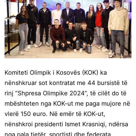
Komiteti Olimpik i Kosovës (KOK) ka
nënshkruar sot kontratat me 44 bursistë të
rinj “Shpresa Olimpike 2024”, të cilët do të
mbështeten nga KOK-ut me paga mujore në
vlerë 150 euro. Në emër të KOK-ut,
nënshkroi presidenti Ismet Krasniqi, ndërsa
nga pala tjetër, sportisti dhe federata.