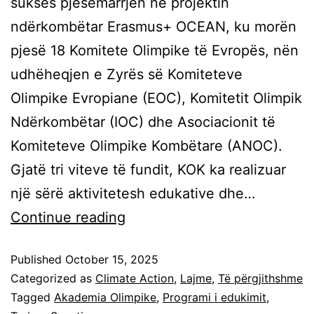
sukses pjesëmarrjen në projektin
ndërkombëtar Erasmus+ OCEAN, ku morën
pjesë 18 Komitete Olimpike të Evropës, nën
udhëheqjen e Zyrës së Komiteteve
Olimpike Evropiane (EOC), Komitetit Olimpik
Ndërkombëtar (IOC) dhe Asociacionit të
Komiteteve Olimpike Kombëtare (ANOC).
Gjatë tri viteve të fundit, KOK ka realizuar
një sërë aktivitetesh edukative dhe…
Continue reading
Published
October 15, 2025
Categorized as
Climate Action
,
Lajme
,
Të përgjithshme
Tagged
Akademia Olimpike
,
Programi i edukimit
,