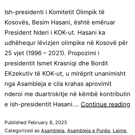
Ish-presidenti i Komitetit Olimpik të
Kosovës, Besim Hasani, është emëruar
President Nderi i KOK-ut. Hasani ka
udhëhequr lëvizjen olimpike në Kosovë për
25 vjet (1996 – 2021). Propozimi i
presidentit Ismet Krasniqi dhe Bordit
EKzekutiv të KOK-ut, u mirëprit unanimisht
nga Asambleja e cila krahas aprovimit
nderoi me duartrokitje në këmbë kontributin
e ish-presidentit Hasani.…
Continue reading
Published
February 8, 2025
Categorized as
Asambleja
,
Asambleja e Punës
,
Lajme
,