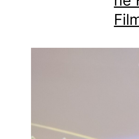
në 
Fil