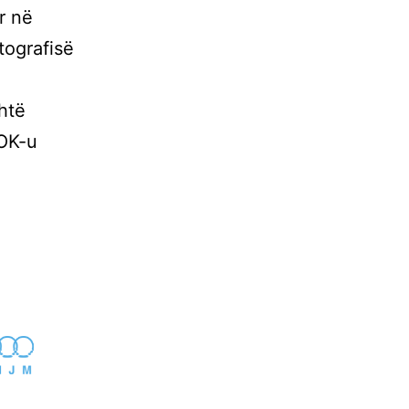
r në
tografisë
htë
KOK-u