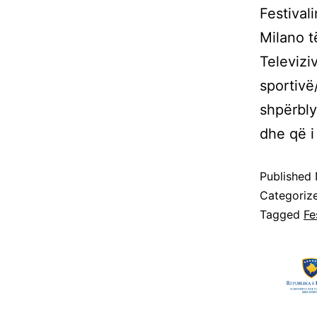
Festival
Milano t
Televizi
sportiv
shpërbly
dhe që i
Published
Categoriz
Tagged
Fe