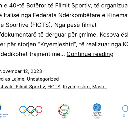
in e 40-të Botëror të Filmit Sportiv, të organizua
ë Italisë nga Federata Ndërkombëtare e Kinema
ve Sportive (FICTS). Nga pesë filmat
ë/dokumentarë të dërguar për çmime, Kosova ës
er për storjen “Kryemjeshtri”, të realizuar nga 
 dedikohet trajnerit me…
Continue reading
November 12, 2023
ed as
Lajme
,
Uncategorized
stivali i Filmit Sportiv
,
FICTS
,
Kryemjeshtri
,
Master