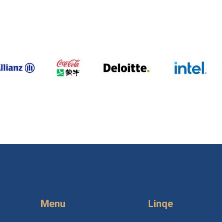
Menu
Linqe