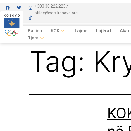
+383 38 222 223 /
office@noc-kosovo.org
Ballina
KOK
Lajme
Lojërat
Akad
Tjera
Tag:
Kr
KOK