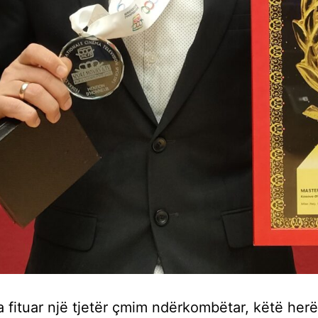
 fituar një tjetër çmim ndërkombëtar, këtë her