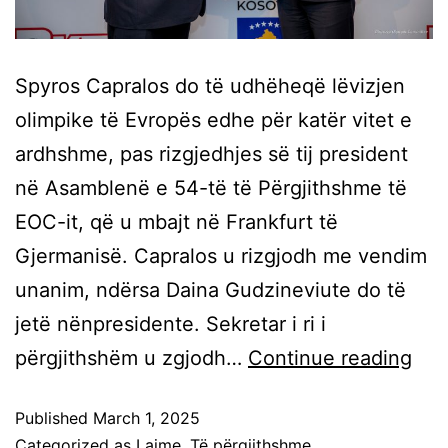
Spyros Capralos do të udhëheqë lëvizjen
olimpike të Evropës edhe për katër vitet e
ardhshme, pas rizgjedhjes së tij president
në Asamblenë e 54-të të Përgjithshme të
EOC-it, që u mbajt në Frankfurt të
Gjermanisë. Capralos u rizgjodh me vendim
unanim, ndërsa Daina Gudzineviute do të
jetë nënpresidente. Sekretar i ri i
përgjithshëm u zgjodh…
Continue reading
Published
March 1, 2025
Categorized as
Lajme
,
Të përgjithshme