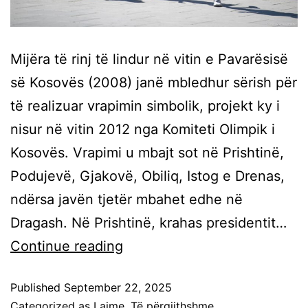
Mijëra të rinj të lindur në vitin e Pavarësisë
së Kosovës (2008) janë mbledhur sërish për
të realizuar vrapimin simbolik, projekt ky i
nisur në vitin 2012 nga Komiteti Olimpik i
Kosovës. Vrapimi u mbajt sot në Prishtinë,
Podujevë, Gjakovë, Obiliq, Istog e Drenas,
ndërsa javën tjetër mbahet edhe në
Dragash. Në Prishtinë, krahas presidentit…
Continue reading
Published
September 22, 2025
Categorized as
Lajme
,
Të përgjithshme