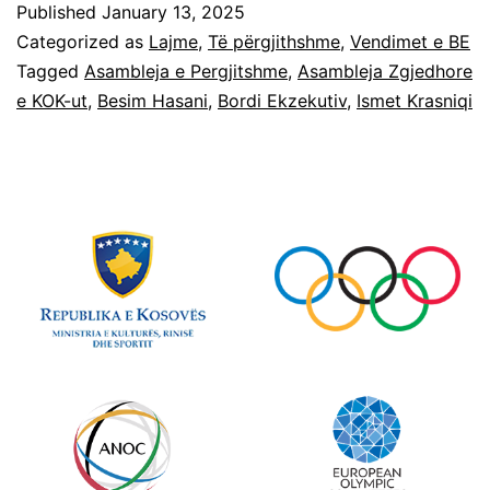
Published
January 13, 2025
Categorized as
Lajme
,
Të përgjithshme
,
Vendimet e BE
Tagged
Asambleja e Pergjitshme
,
Asambleja Zgjedhore
e KOK-ut
,
Besim Hasani
,
Bordi Ekzekutiv
,
Ismet Krasniqi