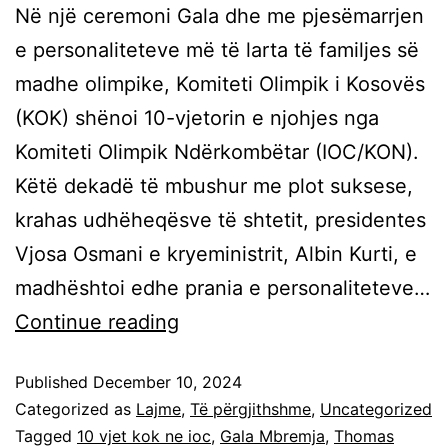
Në një ceremoni Gala dhe me pjesëmarrjen
e personaliteteve më të larta të familjes së
madhe olimpike, Komiteti Olimpik i Kosovës
(KOK) shënoi 10-vjetorin e njohjes nga
Komiteti Olimpik Ndërkombëtar (IOC/KON).
Këtë dekadë të mbushur me plot suksese,
krahas udhëheqësve të shtetit, presidentes
Vjosa Osmani e kryeministrit, Albin Kurti, e
madhështoi edhe prania e personaliteteve…
Continue reading
Published
December 10, 2024
Categorized as
Lajme
,
Të përgjithshme
,
Uncategorized
Tagged
10 vjet kok ne ioc
,
Gala Mbremja
,
Thomas