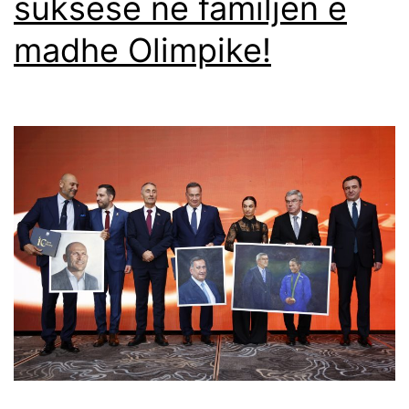
suksese në familjen e
madhe Olimpike!