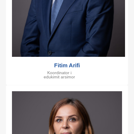
Fitim Arifi
Koordinator i
edukimit arsimor