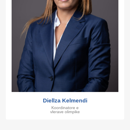
Diellza Kelmendi
Koordinatore e
vlerave olimpike