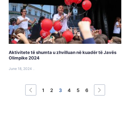
Aktivitete të shumta u zhvilluan në kuadër të Javës
Olimpike 2024
June 18, 2024
1
2
3
4
5
6