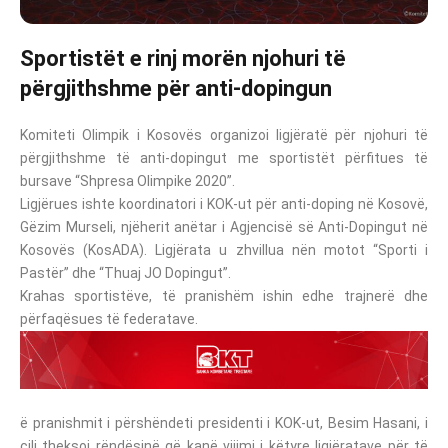
Sportistët e rinj morën njohuri të
përgjithshme për anti-dopingun
Komiteti Olimpik i Kosovës organizoi ligjëratë për njohuri të
përgjithshme të anti-dopingut me sportistët përfitues të
bursave “Shpresa Olimpike 2020”.
Ligjërues ishte koordinatori i KOK-ut për anti-doping në Kosovë,
Gëzim Murseli, njëherit anëtar i Agjencisë së Anti-Dopingut në
Kosovës (KosADA). Ligjërata u zhvillua nën motot “Sporti i
Pastër” dhe “Thuaj JO Dopingut”.
Krahas sportistëve, të pranishëm ishin edhe trajnerë dhe
përfaqësues të federatave.
ë pranishmit i përshëndeti presidenti i KOK-ut, Besim Hasani, i
cili theksoi rëndësinë që kanë vijimi i këtyre ligjëratave për të