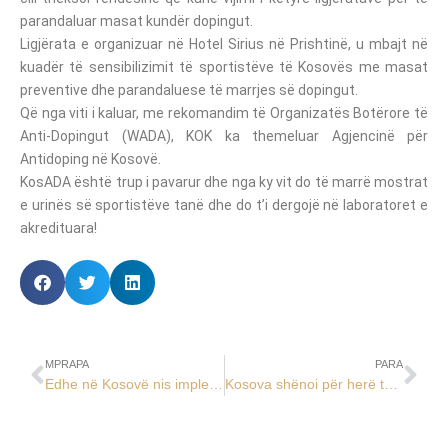
parandaluar masat kundër dopingut.
Ligjërata e organizuar në Hotel Sirius në Prishtinë, u mbajt në
kuadër të sensibilizimit të sportistëve të Kosovës me masat
preventive dhe parandaluese të marrjes së dopingut.
Që nga viti i kaluar, me rekomandim të Organizatës Botërore të
Anti-Dopingut (WADA), KOK ka themeluar Agjencinë për
Antidoping në Kosovë.
KosADA është trup i pavarur dhe nga ky vit do të marrë mostrat
e urinës së sportistëve tanë dhe do t’i dergojë në laboratoret e
akredituara!
MPRAPA
PARA
Edhe në Kosovë nis implementimi i luftës kundër dopingut në sport
Kosova shënoi për herë të parë 9 prillin – Ditën Ndërkombëtare të WADA-s