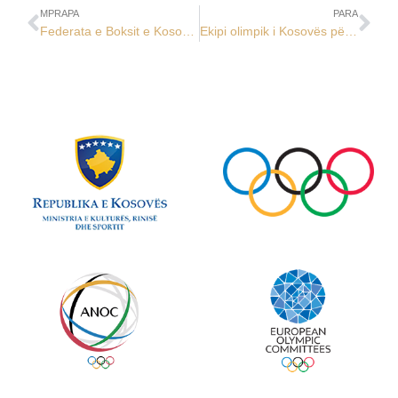
MPRAPA
PARA
Federata e Boksit e Kosovës largohet nga IBA, i bashkohet “World Boxing”
Ekipi olimpik i Kosovës përfaqësohet me dy skitarë në EYOF dimëror “Bakuriani 2025”