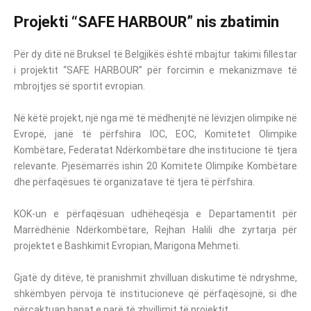
Projekti “SAFE HARBOUR” nis zbatimin
Për dy ditë në Bruksel të Belgjikës është mbajtur takimi fillestar
i projektit “SAFE HARBOUR” për forcimin e mekanizmave të
mbrojtjes së sportit evropian.
Në këtë projekt, një nga më të mëdhenjtë në lëvizjen olimpike në
Evropë, janë të përfshira IOC, EOC, Komitetet Olimpike
Kombëtare, Federatat Ndërkombëtare dhe institucione të tjera
relevante. Pjesëmarrës ishin 20 Komitete Olimpike Kombëtare
dhe përfaqësues të organizatave të tjera të përfshira.
KOK-un e përfaqësuan
udhëheqësja e Departamentit për
Marrëdhënie Ndërkombëtare, Rejhan Halili dhe zyrtarja për
projektet e Bashkimit Evropian, Marigona Mehmeti.
Gjatë dy ditëve, të pranishmit zhvilluan diskutime të ndryshme,
shkëmbyen përvoja të institucioneve që përfaqësojnë, si dhe
përcaktuan hapat e parë të zhvillimit të projektit.