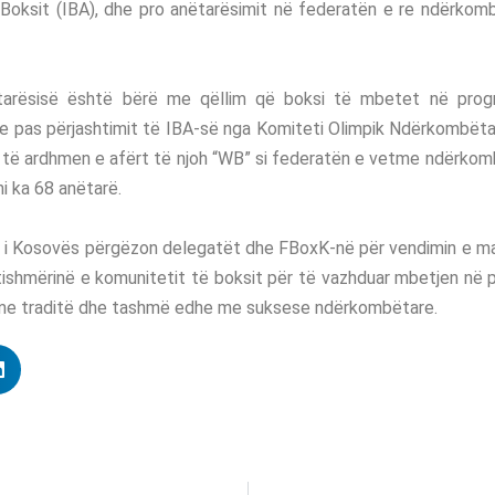
Boksit (IBA), dhe pro anëtarësimit në federatën e re ndërkomb
ëtarësisë është bërë me qëllim që boksi të mbetet në progr
e pas përjashtimit të IBA-së nga Komiteti Olimpik Ndërkombëtar
 të ardhmen e afërt të njoh “WB” si federatën e vetme ndërkom
ni ka 68 anëtarë.
k i Kosovës përgëzon delegatët dhe FBoxK-në për vendimin e m
tishmërinë e komunitetit të boksit për të vazhduar mbetjen në 
 me traditë dhe tashmë edhe me suksese ndërkombëtare.