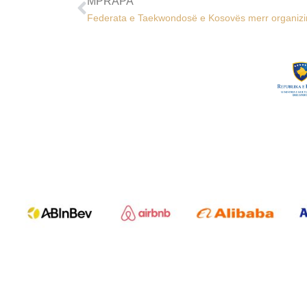
MPRAPA
Federata e Taekwondosë e Kosovës merr organizim