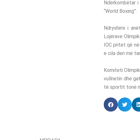
Ndërkombëtar i 
“World Boxing”.
Ndryshimi i an
Lojërave Olimpik
IOC pritet që në
e cila deri më ta
Komiteti Olimpi
vullnetin dhe ga
të sportit tonë