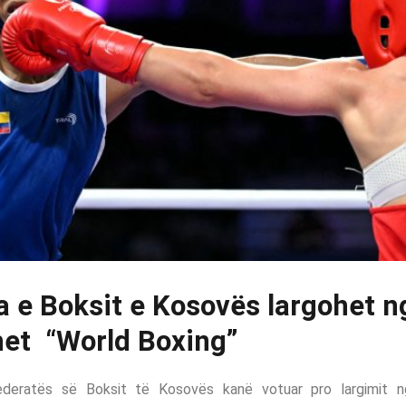
 e Boksit e Kosovës largohet ng
et “World Boxing”
deratës së Boksit të Kosovës kanë votuar pro largimit ng