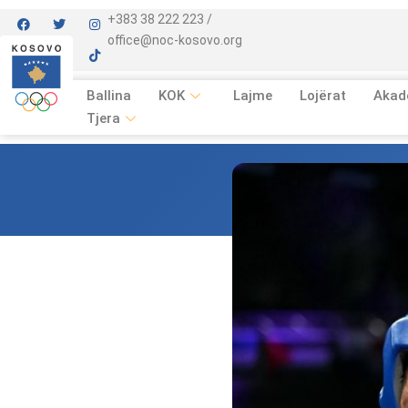
+383 38 222 223 /
office@noc-kosovo.org
Ballina
KOK
Lajme
Lojërat
Akad
Tjera