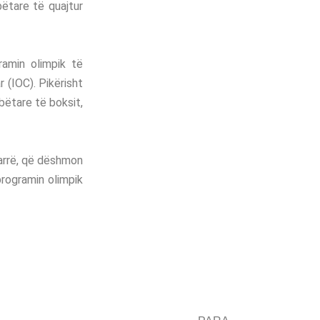
ëtare të quajtur
amin olimpik të
 (IOC). Pikërisht
bëtare të boksit,
arrë, që dëshmon
programin olimpik