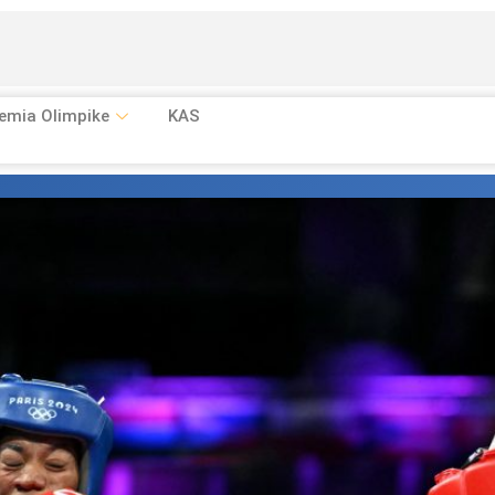
emia Olimpike
KAS