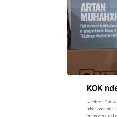
KOK nde
Komiteti Olimpi
mirënjohje për k
organizimit të L