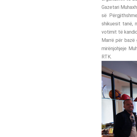
Gazetari Muhaxhi
së Përgjithshm
shikuesit tanë,
votimit të kandi
Marrë për bazë g
mirënjohjeje Muh
RTK.