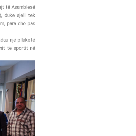
rejt të Asamblesë
 duke sjell tek
ëm, para dhe pas
ndau një pllaketë
mit të sportit në