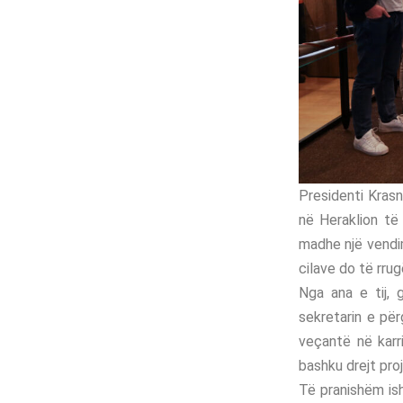
Presidenti Krasni
në Heraklion të 
madhe një vendim
cilave do të rr
Nga ana e tij, 
sekretarin e pë
veçantë në karr
bashku drejt pro
Të pranishëm is