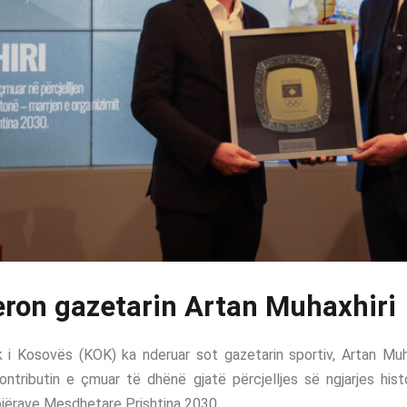
ron gazetarin Artan Muhaxhiri
k i Kosovës (KOK) ka nderuar sot gazetarin sportiv, Artan Muha
ontributin e çmuar të dhënë gjatë përcjelljes së ngjarjes hist
ojërave Mesdhetare Prishtina 2030.