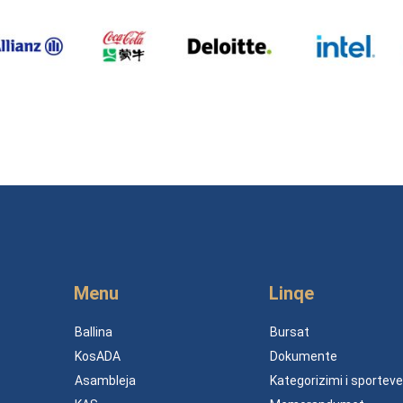
Menu
Linqe
Ballina
Bursat
KosADA
Dokumente
Asambleja
Kategorizimi i sporteve