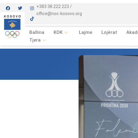
+383 38 222 223 /
office@noc-kosovo.org
Ballina
KOK
Lajme
Lojërat
Akad
Tjera