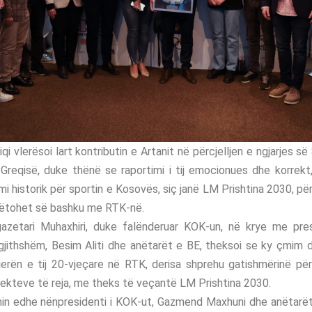
qi vlerësoi lart kontributin e Artanit në përcjelljen e ngjarjes s
Greqisë, duke thënë se raportimi i tij emocionues dhe korrekt
i historik për sportin e Kosovës, siç janë LM Prishtina 2030, për
ugëtohet së bashku me RTK-në.
gazetari Muhaxhiri, duke falënderuar KOK-un, në krye me presi
rgjithshëm, Besim Aliti dhe anëtarët e BE, theksoi se ky çmim 
ierën e tij 20-vjeçare në RTK, derisa shprehu gatishmërinë për
jekteve të reja, me theks të veçantë LM Prishtina 2030.
hin edhe nënpresidenti i KOK-ut, Gazmend Maxhuni dhe anëtarët