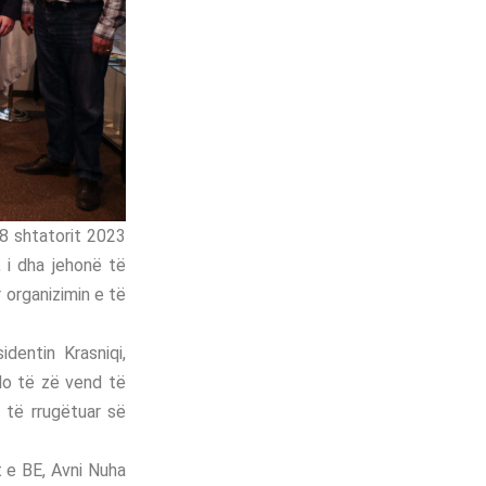
ë 8 shtatorit 2023
, i dha jehonë të
 organizimin e të
dentin Krasniqi,
do të zë vend të
 të rrugëtuar së
 e BE, Avni Nuha