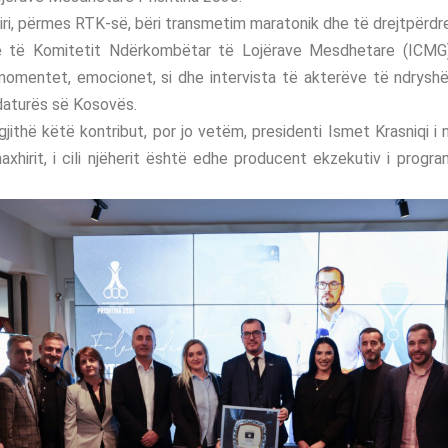
ri, përmes RTK-së, bëri transmetim maratonik dhe të drejtpërd
e të Komitetit Ndërkombëtar të Lojërave Mesdhetare (ICMG),
 momentet, emocionet, si dhe intervista të akterëve të ndrysh
daturës së Kosovës.
jithë këtë kontribut, por jo vetëm, presidenti Ismet Krasniqi i 
axhirit, i cili njëherit është edhe producent ekzekutiv i progra