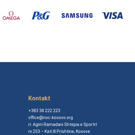
Kontakt
+383 38 222 223
office@noc-kosovo.org
rr. Agim Ramadani Shtepia e Sportit
nr.253 – Kati III Prishtine, Kosove