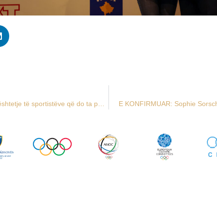
BKT Kosova lanson iniciativën “Bëhu Hero” në mbështetje të sportistëve që do ta përfaqësojnë Kosovën në Lojërat Olimpike Paris 2024
E KONFIRMUAR: Sophie Sorschag