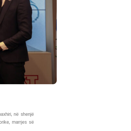
xhiri, në shenjë
orike, marrjes së