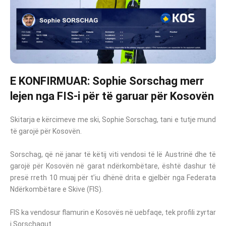
E KONFIRMUAR: Sophie Sorschag merr
lejen nga FIS-i për të garuar për Kosovën
Skitarja e kërcimeve me ski, Sophie Sorschag, tani e tutje mund
të garojë për Kosovën.
Sorschag, që në janar të këtij viti vendosi të lë Austrinë dhe të
garojë për Kosovën në garat ndërkombëtare, është dashur të
presë rreth 10 muaj për t’iu dhënë drita e gjelbër nga Federata
Ndërkombëtare e Skive (FIS).
FIS ka vendosur flamurin e Kosovës në uebfaqe, tek profili zyrtar
i Sorschagut.