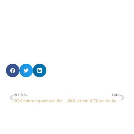
MPRAPA
PARA
KOK nderon gazetarin Artan Muhaxhiri
AKK viziton KOK-un në kuadër të procesit të akreditimit të AOK