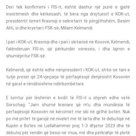
Deri tek konfirmimi i FIS-it, është dashur një punë e gjatë
insistimesh dhe kërkesash, të bëra nga drejtuesit e KOK-ut,
presidentit Ismet Krasniqi e sekretarit të përgjithshëm, Besim
Aliti, si dhe kryetari i FSK-së, Milaim Kelmendi.
I pari i KOK-ut, Krasniqi dhe i pari i skitarisë në Kosovë, Kelmendi,
falënderuan FIS-in, që përkundër vonesës, i dha lajmin e
shumëpritur FSK-së.
Kelmendi, që është edhe nënpresident i KOK-ut, shtoi se tani e
tutje presin që 24-vjeçarja të përfaqësojë denjësisht Kosovën
në garat e rëndësishme ndërkombëtare.
E lumtur për lëshimin e kodit të FIS-it u shpreh edhe vetë
Sorschag. “Jam shumë krenare që m’u dha mundësia të
përfaqësojë Kosovën në kërcimet me ski në gjithë botën. Nuk
po më pritet të garojë në nivelet më të larta dhe të debutojë në
Kupën e Botës në Liellahammer prej 1-3 dhjetor 2023 dhe të
debutoj për vendin që besoi në mua, më dha përkrahje të plotë