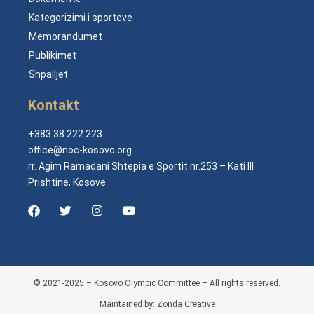
Kategorizimi i sporteve
Memorandumet
Publikimet
Shpalljet
Kontakt
+383 38 222 223
office@noc-kosovo.org
rr. Agim Ramadani Shtepia e Sportit nr.253 – Kati III
Prishtine, Kosove
© 2021-2025 – Kosovo Olympic Committee – All rights reserved.
Maintained by: Zonda Creative