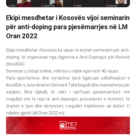
Ekipi mesdhetar i Kosovës vijoi seminarin
për anti-doping para pjesëmarrjes në LM
Oran 2022
Ekipi mesdhetar i Kosovës ka vijuar të enjten seminarin për anti-
doping, të organizuar nga Agjencia e Anti-Dopingut për Kosovë
(KosADA).
Seminari u mbajt online, ndërsa u ndjek nga rreth 40 vijues.
Para sportistëve dhe zyrtarëve tjerë ligjëruan udhëheqësit e
KosADA-s, koordinatori Bernard Tahirbegolli dhe menaxherja për
edukim, Nita Gjikolli, të cilët i njoftuan pjesëmarrësit me
rregullat më të reja të anti-dopingut, procedurat e testimit, të
drejtat e tyre dhe detyrimet, rregullat mjekësore që duhet t’i
ndjekin gjatë LM Oran 2022 etj.