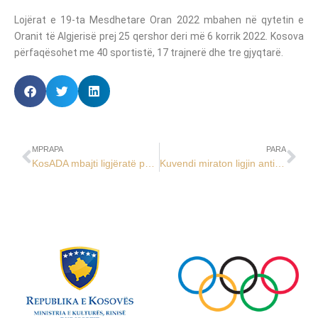
Lojërat e 19-ta Mesdhetare Oran 2022 mbahen në qytetin e
Oranit të Algjerisë prej 25 qershor deri më 6 korrik 2022. Kosova
përfaqësohet me 40 sportistë, 17 trajnerë dhe tre gjyqtarë.
MPRAPA
PARA
KosADA mbajti ligjëratë për anti-dopingun për Federatën e Karatesë së Kosovës
Kuvendi miraton ligjin anti-doping