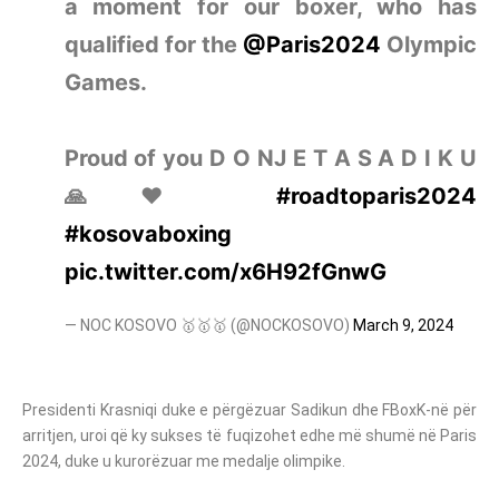
a moment for our boxer, who has
qualified for the
@Paris2024
Olympic
Games.
Proud of you D O NJ E T A S A D I K U
🙏❤️
#roadtoparis2024
#kosovaboxing
pic.twitter.com/x6H92fGnwG
— NOC KOSOVO 🥇🥇🥇 (@NOCKOSOVO)
March 9, 2024
Presidenti Krasniqi duke e përgëzuar Sadikun dhe FBoxK-në për
arritjen, uroi që ky sukses të fuqizohet edhe më shumë në Paris
2024, duke u kurorëzuar me medalje olimpike.