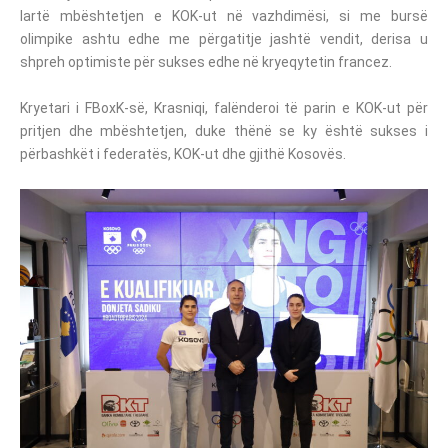
lartë mbështetjen e KOK-ut në vazhdimësi, si me bursë
olimpike ashtu edhe me përgatitje jashtë vendit, derisa u
shpreh optimiste për sukses edhe në kryeqytetin francez.
Kryetari i FBoxK-së, Krasniqi, falënderoi të parin e KOK-ut për
pritjen dhe mbështetjen, duke thënë se ky është sukses i
përbashkët i federatës, KOK-ut dhe gjithë Kosovës.