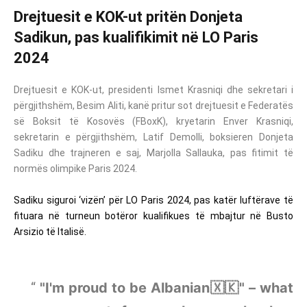
Drejtuesit e KOK-ut pritën Donjeta
Sadikun, pas kualifikimit në LO Paris
2024
Drejtuesit e KOK-ut, presidenti Ismet Krasniqi dhe sekretari i
përgjithshëm, Besim Aliti, kanë pritur sot drejtuesit e Federatës
së Boksit të Kosovës (FBoxK), kryetarin Enver Krasniqi,
sekretarin e përgjithshëm, Latif Demolli, boksieren Donjeta
Sadiku dhe trajneren e saj, Marjolla Sallauka, pas fitimit të
normës olimpike Paris 2024.
Sadiku siguroi ‘vizën’ për LO Paris 2024, pas katër luftërave të
fituara në turneun botëror kualifikues të mbajtur në Busto
Arsizio të Italisë.
"I'm proud to be Albanian🇽🇰" – what