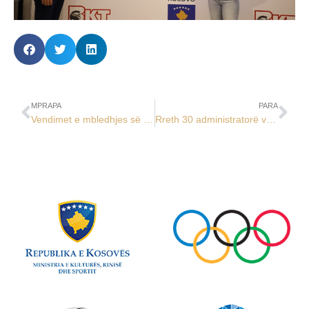
MPRAPA
PARA
Vendimet e mbledhjes së 33-të të BE të KOK-ut
Rreth 30 administratorë vendorë e ndërkombëtarë, diplomuan në Kosovë për kursin S2ABC